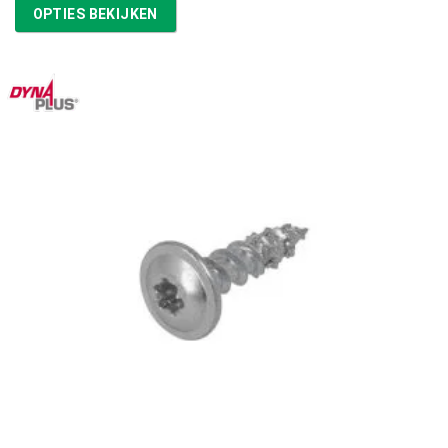
tot
OPTIES BEKIJKEN
€14,81