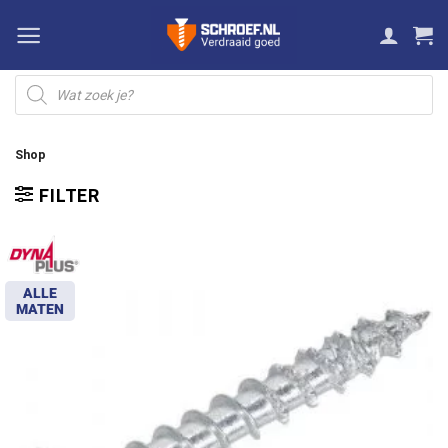
Ga
naar
inhoud
Producten
zoeken
Shop
FILTER
ALLE
MATEN