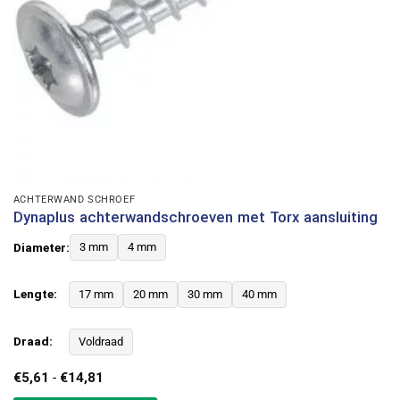
ACHTERWAND SCHROEF
Dynaplus achterwandschroeven met Torx aansluiting
Diameter:
3 mm
4 mm
Lengte:
17 mm
20 mm
30 mm
40 mm
Draad:
Voldraad
Prijsklasse:
€
5,61
-
€
14,81
€5,61