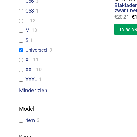
C56
3
Blaklade
zwart be
C58
1
Oo
€
20,21
€
L
12
pr
wa
IN WIN
M
10
€2
S
1
Universeel
3
XL
11
XXL
10
XXXL
1
Minder zien
Model
riem
3