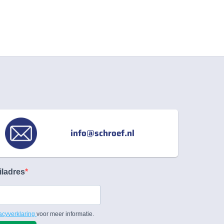
info@schroef.nl
iladres
acyverklaring
voor meer informatie.