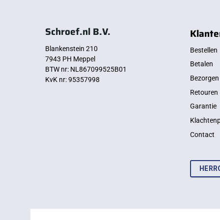
Schroef.nl B.V.
Klante
Blankenstein 210
Bestellen
7943 PH Meppel
Betalen
BTW nr: NL867099525B01
Bezorgen
KvK nr: 95357998
Retouren
Garantie
Klachten
Contact
HERR