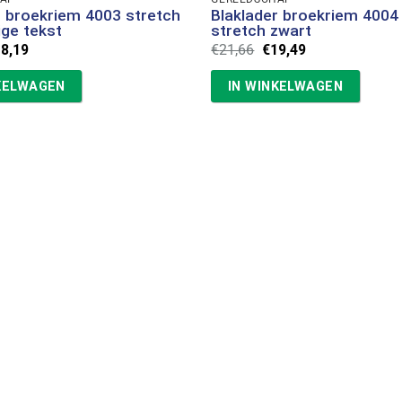
r broekriem 4003 stretch
Blaklader broekriem 4004
ige tekst
stretch zwart
rspronkelijke
Huidige
Oorspronkelijke
Huidige
18,19
€
21,66
€
19,49
ijs
prijs
prijs
prijs
s:
is:
was:
is:
KELWAGEN
IN WINKELWAGEN
0,21.
€18,19.
€21,66.
€19,49.