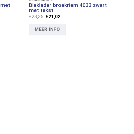
 met
Blaklader broekriem 4033 zwart
met tekst
Oorspronkelijke
Huidige
€
23,35
€
21,02
prijs
prijs
was:
is:
MEER INFO
€23,35.
€21,02.