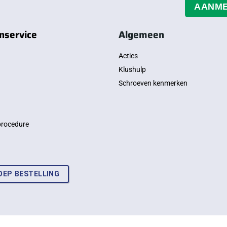
AANM
nservice
Algemeen
Acties
Klushulp
Schroeven kenmerken
procedure
OEP BESTELLING