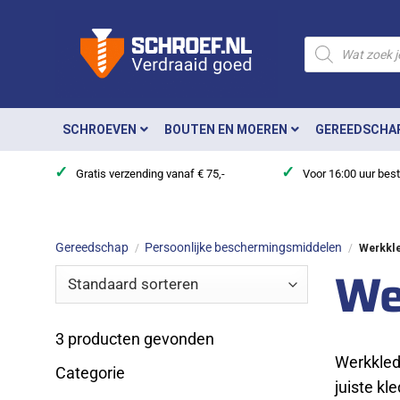
Ga
naar
Producten
zoeken
inhoud
SCHROEVEN
BOUTEN EN MOEREN
GEREEDSCHA
✓
✓
Gratis verzending vanaf € 75,-
Voor 16:00 uur bes
Gereedschap
Persoonlijke beschermingsmiddelen
/
/
Werkkle
We
3
producten gevonden
Werkkled
Categorie
juiste kl