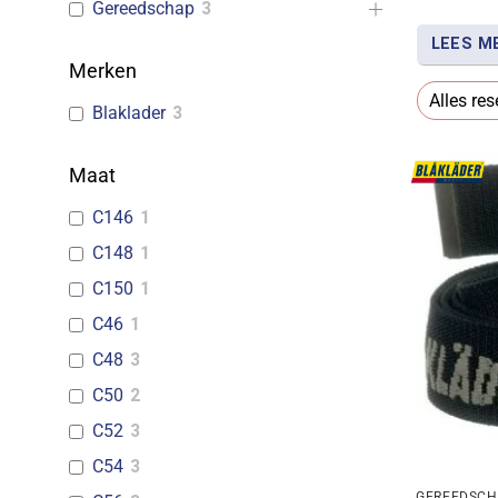
Gereedschap
3
LEES M
Merken
Met werk
Alles res
Blaklader
3
binnen ha
om slijtv
Maat
C146
1
C148
1
C150
1
C46
1
C48
3
C50
2
C52
3
C54
3
GEREEDSC