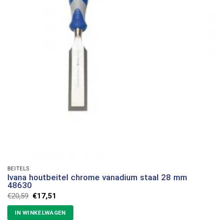
BEITELS
Ivana houtbeitel chrome vanadium staal 28 mm
48630
Oorspronkelijke
Huidige
€
20,59
€
17,51
prijs
prijs
was:
is:
IN WINKELWAGEN
€20,59.
€17,51.