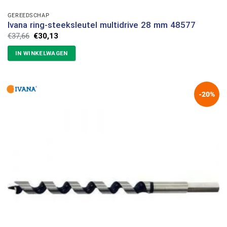
GEREEDSCHAP
Ivana ring-steeksleutel multidrive 28 mm 48577
Oorspronkelijke
Huidige
€
37,66
€
30,13
prijs
prijs
was:
is:
IN WINKELWAGEN
€37,66.
€30,13.
-20%