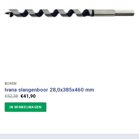
BOREN
Ivana slangenboor 28,0x385x460 mm
Oorspronkelijke
Huidige
€
52,38
€
41,90
prijs
prijs
was:
is:
IN WINKELWAGEN
€52,38.
€41,90.