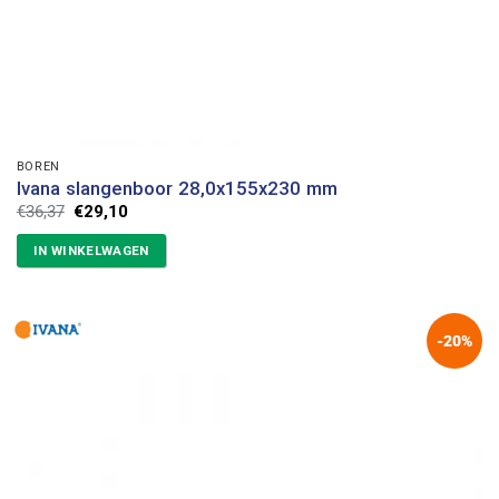
BOREN
Ivana slangenboor 28,0x155x230 mm
Oorspronkelijke
Huidige
€
36,37
€
29,10
prijs
prijs
was:
is:
IN WINKELWAGEN
€36,37.
€29,10.
-20%