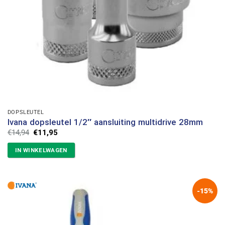
DOPSLEUTEL
Ivana dopsleutel 1/2″ aansluiting multidrive 28mm
Oorspronkelijke
Huidige
€
14,94
€
11,95
prijs
prijs
was:
is:
IN WINKELWAGEN
€14,94.
€11,95.
-15%