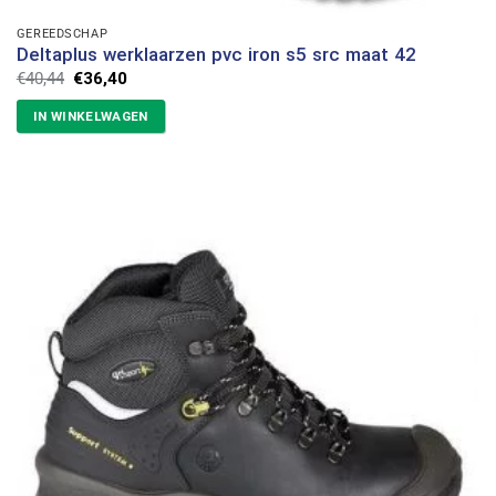
GEREEDSCHAP
Deltaplus werklaarzen pvc iron s5 src maat 42
Oorspronkelijke
Huidige
€
40,44
€
36,40
prijs
prijs
was:
is:
IN WINKELWAGEN
€40,44.
€36,40.