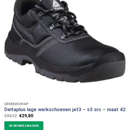
GEREEDSCHAP
Deltaplus lage werkschoenen jet3 – s3 src – maat 42
Oorspronkelijke
Huidige
€
33,12
€
29,80
prijs
prijs
was:
is:
IN WINKELWAGEN
€33,12.
€29,80.