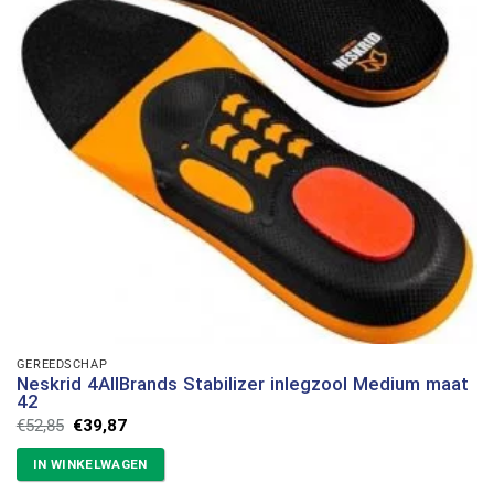
GEREEDSCHAP
Neskrid 4AllBrands Stabilizer inlegzool Medium maat
42
Oorspronkelijke
Huidige
€
52,85
€
39,87
prijs
prijs
was:
is:
IN WINKELWAGEN
€52,85.
€39,87.