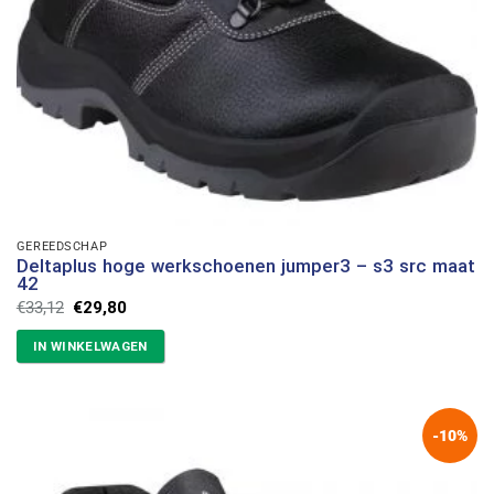
GEREEDSCHAP
Deltaplus hoge werkschoenen jumper3 – s3 src maat
42
Oorspronkelijke
Huidige
€
33,12
€
29,80
prijs
prijs
was:
is:
IN WINKELWAGEN
€33,12.
€29,80.
-10%