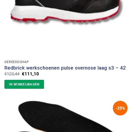
GEREEDSCHAP
Redbrick werkschoenen pulse overnose laag s3 – 42
Oorspronkelijke
Huidige
€
123,44
€
111,10
prijs
prijs
was:
is:
IN WINKELWAGEN
€123,44.
€111,10.
-25%