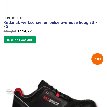
GEREEDSCHAP
Redbrick werkschoenen pulse overnose hoog s3 –
42
Oorspronkelijke
Huidige
€
127,52
€
114,77
prijs
prijs
was:
is:
IN WINKELWAGEN
€127,52.
€114,77.
-10%