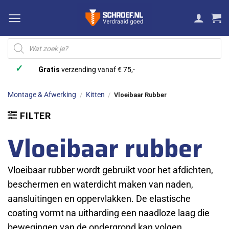
Ga
naar
inhoud
Producten
zoeken
✓
Gratis
verzending vanaf € 75,-
Montage & Afwerking
Kitten
/
/
Vloeibaar Rubber
FILTER
Vloeibaar rubber
Vloeibaar rubber wordt gebruikt voor het afdichten,
beschermen en waterdicht maken van naden,
aansluitingen en oppervlakken. De elastische
coating vormt na uitharding een naadloze laag die
bewegingen van de ondergrond kan volgen.