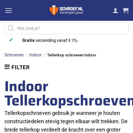
Ga
naar
inhoud
Producten
zoeken
✓
Gratis
verzending vanaf € 75,-
Schroeven
Indoor
/
/
Tellerkop schroeven Indoor
FILTER
Indoor
Tellerkopschroeve
Tellerkopschroeven gebruik je wanneer je houten
constructiedelen stevig tegen elkaar wilt trekken. De
brede tellerkop verdeelt de kracht over een groter