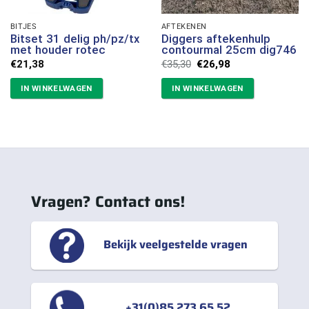
BITJES
AFTEKENEN
Bitset 31 delig ph/pz/tx
Diggers aftekenhulp
met houder rotec
contourmal 25cm dig746
Oorspronkelijke
Huidige
€
21,38
€
35,30
€
26,98
prijs
prijs
was:
is:
IN WINKELWAGEN
IN WINKELWAGEN
€35,30.
€26,98.
Vragen? Contact ons!
Bekijk veelgestelde vragen
+31(0)85 273 65 52