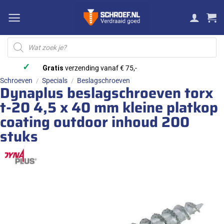
Ga
naar
inhoud
Producten
zoeken
✓
Gratis
verzending vanaf € 75,-
Schroeven
Specials
Beslagschroeven
/
/
Dynaplus beslagschroeven torx
t-20 4,5 x 40 mm kleine platkop
coating outdoor inhoud 200
stuks