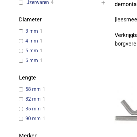
IJzerwaren
4
demonta
Diameter
[leesmee
3 mm
1
Verkrijgb
4 mm
1
borgvere
5 mm
1
6 mm
1
Lengte
58 mm
1
82 mm
1
85 mm
1
90 mm
1
Merken