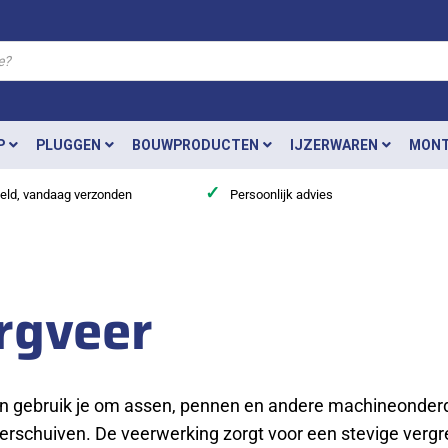
P
PLUGGEN
BOUWPRODUCTEN
IJZERWAREN
MONT
✓
teld, vandaag verzonden
Persoonlijk advies
rgveer
n gebruik je om assen, pennen en andere machineonderde
erschuiven. De veerwerking zorgt voor een stevige verg