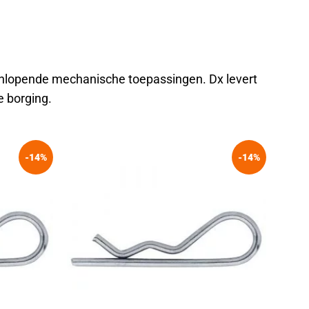
eenlopende mechanische toepassingen. Dx levert
 borging.
-14%
-14%