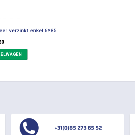
eer verzinkt enkel 6×85
spronkelijke
Huidige
80
s
prijs
:
is:
KELWAGEN
94.
€0,80.
+31(0)85 273 65 52