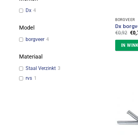
Dx
4
BORGVEER
Dx borgv
Model
Oor
€
0,92
€
0,
prij
borgveer
4
was
IN WIN
€0,
Materiaal
Staal Verzinkt
3
rvs
1