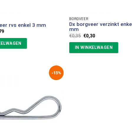
BORGVEER
Dx borgveer verzinkt enke
eer rvs enkel 3 mm
mm
spronkelijke
Huidige
79
Oorspronkelijke
Huidige
s
prijs
€
0,35
€
0,30
prijs
prijs
:
is:
KELWAGEN
was:
is:
92.
€0,79.
IN WINKELWAGEN
€0,35.
€0,30.
-15%