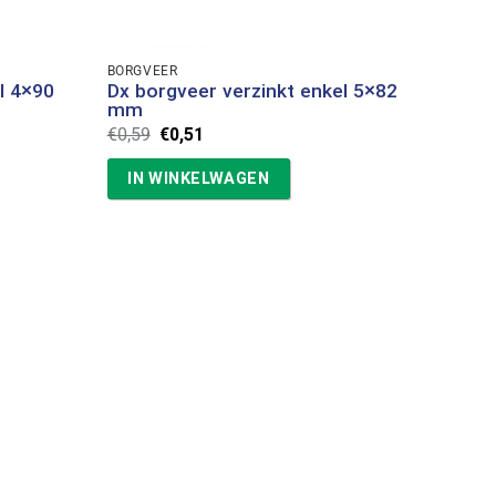
BORGVEER
l 4×90
Dx borgveer verzinkt enkel 5×82
mm
Oorspronkelijke
Huidige
€
0,59
€
0,51
prijs
prijs
was:
is:
IN WINKELWAGEN
€0,59.
€0,51.