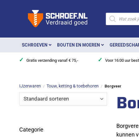
Ga
naar
Producten
zoeken
inhoud
SCHROEVEN
BOUTEN EN MOEREN
GEREEDSCHA
✓
✓
Gratis verzending vanaf € 75,-
Voor 16:00 uur bes
IJzerwaren
Touw, ketting & toebehoren
/
/
Borgveer
Bo
Borgvere
Categorie
kunnen v