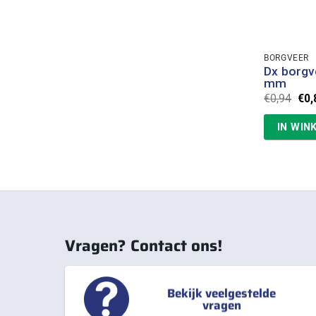
BORGVEER
Dx borgv
mm
Oor
€
0,94
€
0,
prij
was
IN WIN
€0,
Vragen? Contact ons!
Bekijk veelgestelde
vragen