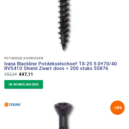
POTDEKSELSCHROEVEN
Ivana Blackline Potdekselschoef TX-25 5.0×70/40
RVS410 Shield Zwart doos = 200 stuks 55876
Oorspronkelijke
Huidige
€
52,34
€
47,11
prijs
prijs
was:
is:
IN WINKELWAGEN
€52,34.
€47,11.
-10%