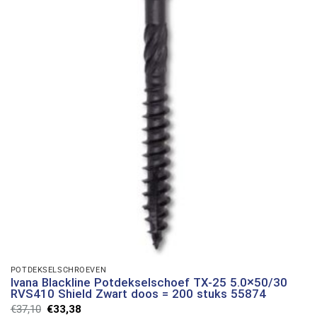
POTDEKSELSCHROEVEN
Ivana Blackline Potdekselschoef TX-25 5.0×50/30
RVS410 Shield Zwart doos = 200 stuks 55874
Oorspronkelijke
Huidige
€
37,10
€
33,38