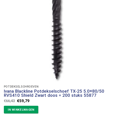
POTDEKSELSCHROEVEN
Ivana Blackline Potdekselschoef TX-25 5.0×80/50
RVS410 Shield Zwart doos = 200 stuks 55877
Oorspronkelijke
Huidige
€
66,43
€
59,79
prijs
prijs
was:
is:
IN WINKELWAGEN
€66,43.
€59,79.