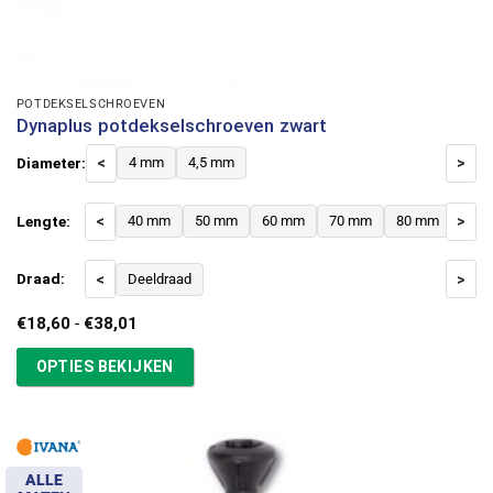
POTDEKSELSCHROEVEN
Dynaplus potdekselschroeven zwart
Diameter:
<
4 mm
4,5 mm
>
Lengte:
<
40 mm
50 mm
60 mm
70 mm
80 mm
>
Draad:
<
Deeldraad
>
Prijsklasse:
€
18,60
-
€
38,01
€18,60
tot
OPTIES BEKIJKEN
€38,01
ALLE