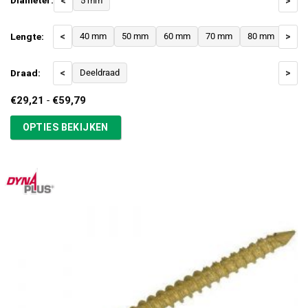
Diameter:
<
5 mm
>
Lengte:
<
40 mm
50 mm
60 mm
70 mm
80 mm
>
Draad:
<
Deeldraad
>
Prijsklasse:
€
29,21
-
€
59,79
€29,21
tot
OPTIES BEKIJKEN
€59,79