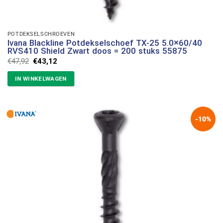
POTDEKSELSCHROEVEN
Ivana Blackline Potdekselschoef TX-25 5.0×60/40
RVS410 Shield Zwart doos = 200 stuks 55875
Oorspronkelijke
Huidige
€
47,92
€
43,12
prijs
prijs
was:
is:
IN WINKELWAGEN
€47,92.
€43,12.
-10%