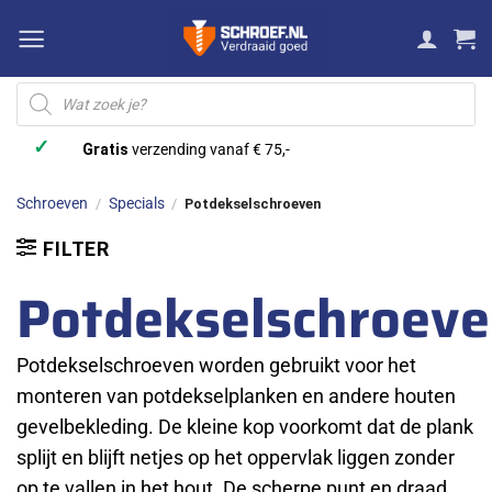
Ga
naar
inhoud
Producten
zoeken
✓
Gratis
verzending vanaf € 75,-
Schroeven
Specials
/
/
Potdekselschroeven
FILTER
Potdekselschroev
Potdekselschroeven worden gebruikt voor het
monteren van potdekselplanken en andere houten
gevelbekleding. De kleine kop voorkomt dat de plank
splijt en blijft netjes op het oppervlak liggen zonder
op te vallen in het hout. De scherpe punt en draad