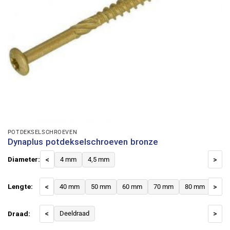
POTDEKSELSCHROEVEN
Dynaplus potdekselschroeven bronze
Diameter:
<
4 mm
4,5 mm
>
Lengte:
<
40 mm
50 mm
60 mm
70 mm
80 mm
>
Draad:
<
Deeldraad
>