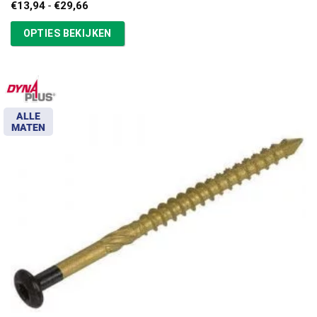
Prijsklasse:
€
13,94
-
€
29,66
€13,94
tot
OPTIES BEKIJKEN
€29,66
ALLE
MATEN