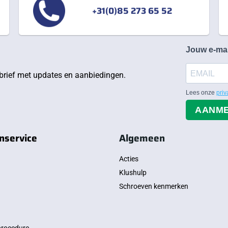
+31(0)85 273 65 52
Jouw e-ma
rief met updates en aanbiedingen.
Lees onze
priv
AANM
nservice
Algemeen
Acties
Klushulp
Schroeven kenmerken
procedure