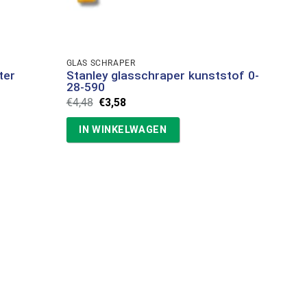
GLAS SCHRAPER
ter
Stanley glasschraper kunststof 0-
28-590
Oorspronkelijke
Huidige
€
4,48
€
3,58
prijs
prijs
was:
is:
IN WINKELWAGEN
€4,48.
€3,58.