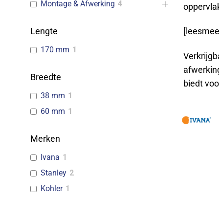
Montage & Afwerking
4
oppervlak
Lengte
[leesmee
170 mm
1
Verkrijgb
afwerkin
Breedte
biedt voo
38 mm
1
60 mm
1
Merken
Ivana
1
Stanley
2
Kohler
1