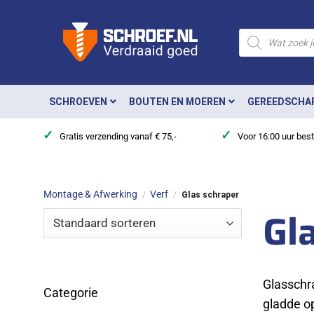
Ga
naar
Producten
zoeken
inhoud
SCHROEVEN
BOUTEN EN MOEREN
GEREEDSCHA
✓
✓
Gratis verzending vanaf € 75,-
Voor 16:00 uur bes
Montage & Afwerking
Verf
/
/
Glas schraper
Gl
Glasschra
Categorie
gladde o