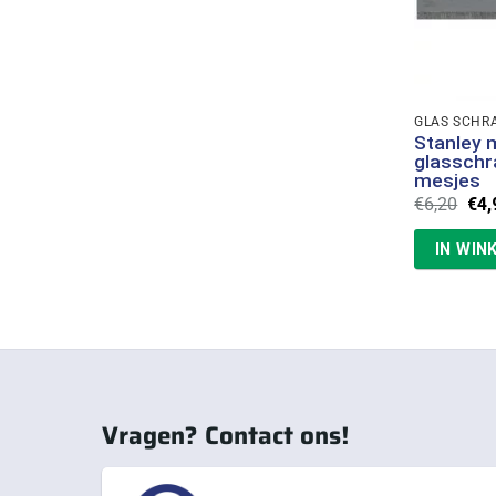
GLAS SCHR
Stanley 
glasschr
mesjes
Oor
€
6,20
€
4,
prij
was
IN WIN
€6,
Vragen? Contact ons!