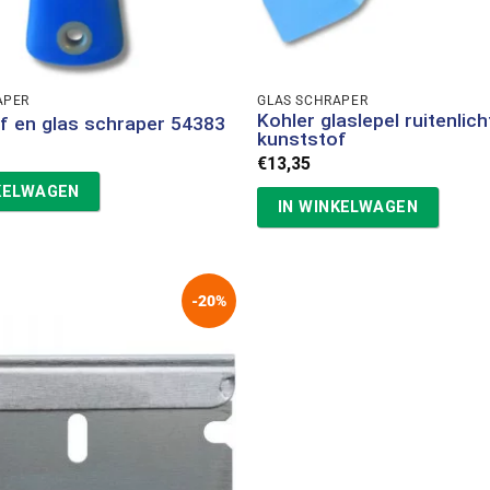
APER
GLAS SCHRAPER
Kohler glaslepel ruitenlich
rf en glas schraper 54383
kunststof
€
13,35
KELWAGEN
IN WINKELWAGEN
-20%