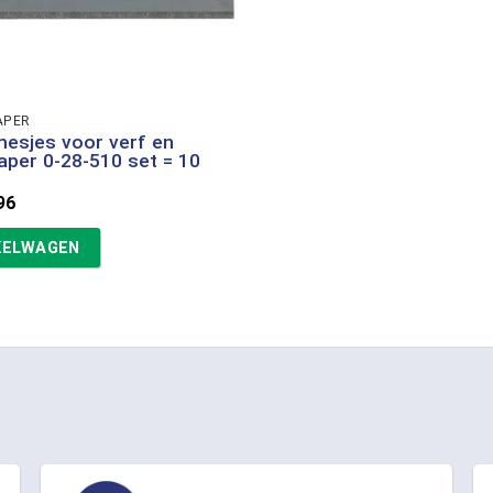
APER
mesjes voor verf en
aper 0-28-510 set = 10
spronkelijke
Huidige
96
s
prijs
:
is:
KELWAGEN
20.
€4,96.