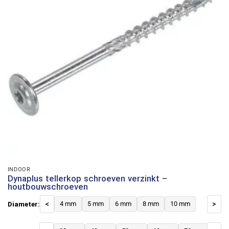
INDOOR
Dynaplus tellerkop schroeven verzinkt –
houtbouwschroeven
Diameter:
<
4 mm
5 mm
6 mm
8 mm
10 mm
>