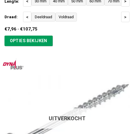
Lengte:
<
30 mm
40 mm
50 mm
60 mm
70 mm
>
80 
Draad:
<
Deeldraad
Voldraad
>
Prijsklasse:
€
7,96
-
€
107,75
€7,96
tot
OPTIES BEKIJKEN
€107,75
UITVERKOCHT