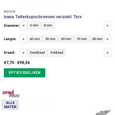
INDOOR
Ivana Tellerkopschroeven verzinkt Torx
Diameter:
<
6 mm
8 mm
>
Lengte:
<
40 mm
50 mm
60 mm
70 mm
80 mm
>
90 
Draad:
<
Deeldraad
Voldraad
>
Prijsklasse:
€
7,70
-
€
98,54
€7,70
tot
OPTIES BEKIJKEN
€98,54
ALLE
MATEN