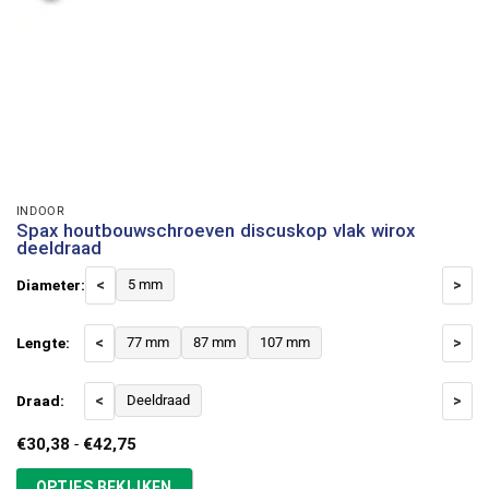
INDOOR
Spax houtbouwschroeven discuskop vlak wirox
deeldraad
Diameter:
<
5 mm
>
Lengte:
<
77 mm
87 mm
107 mm
>
Draad:
<
Deeldraad
>
Prijsklasse:
€
30,38
-
€
42,75
€30,38
tot
OPTIES BEKIJKEN