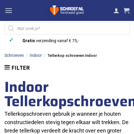
Ga
naar
inhoud
Producten
zoeken
✓
Gratis
verzending vanaf € 75,-
Schroeven
Indoor
/
/
Tellerkop schroeven Indoor
FILTER
Indoor
Tellerkopschroeve
Tellerkopschroeven gebruik je wanneer je houten
constructiedelen stevig tegen elkaar wilt trekken. De
brede tellerkop verdeelt de kracht over een groter