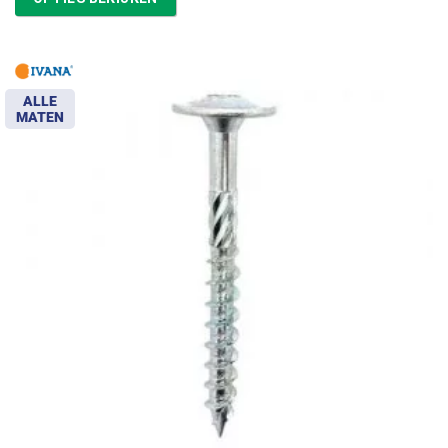
€42,75
ALLE
MATEN