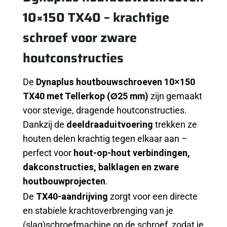
10×150 TX40 – krachtige
schroef voor zware
houtconstructies
De
Dynaplus houtbouwschroeven 10×150
TX40 met Tellerkop (Ø25 mm)
zijn gemaakt
voor stevige, dragende houtconstructies.
Dankzij de
deeldraaduitvoering
trekken ze
houten delen krachtig tegen elkaar aan –
perfect voor
hout-op-hout verbindingen,
dakconstructies, balklagen en zware
houtbouwprojecten
.
De
TX40-aandrijving
zorgt voor een directe
en stabiele krachtoverbrenging van je
(slag)schroefmachine op de schroef, zodat je