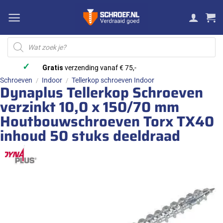
Ga
naar
inhoud
Producten
zoeken
✓
Gratis
verzending vanaf € 75,-
Schroeven
Indoor
Tellerkop schroeven Indoor
/
/
Dynaplus Tellerkop Schroeven
verzinkt 10,0 x 150/70 mm
Houtbouwschroeven Torx TX40
inhoud 50 stuks deeldraad