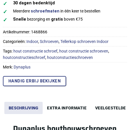
✓
30 dagen bedenktijd
✓
Meerdere
schroefmaten
in één keer te bestellen
✓
Snelle
bezorging en
gratis
boven €75
Artikelnummer:
1468866
Categorieën:
Indoor
,
Schroeven
,
Tellerkop schroeven Indoor
Tags:
hout constructie schroef
,
hout constructie schroeven
,
houtconstructieschroef
,
houtconstuctieschroeven
Merk:
Dynaplus
HANDIG ERBIJ BEKIJKEN
BESCHRIJVING
EXTRA INFORMATIE
VEELGESTELDE 
Dynaplus houtbouwschroeven