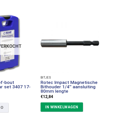
VERKOCHT
BITJES
ef-bout
Rotec Impact Magnetische
ar set 3407 17-
Bithouder 1/4″ aansluiting
80mm lengte
€
12,84
IN WINKELWAGEN
FO