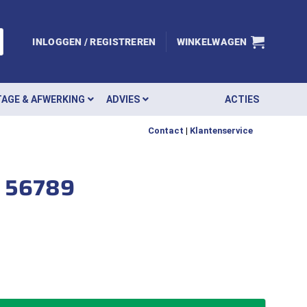
INLOGGEN / REGISTREREN
WINKELWAGEN
AGE & AFWERKING
ADVIES
ACTIES
Contact
|
Klantenservice
0 56789
 set van 3 stuks Torx TX40 56789 aantal