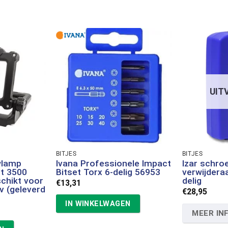
UIT
BITJES
BITJES
wlamp
Ivana Professionele Impact
Izar schro
tt 3500
Bitset Torx 6-delig 56953
verwijdera
chikt voor
delig
€
13,31
v (geleverd
€
28,95
IN WINKELWAGEN
MEER IN