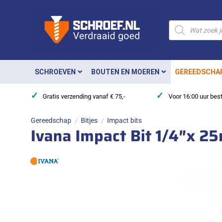
Ga
naar
Producten
zoeken
inhoud
SCHROEVEN
BOUTEN EN MOEREN
GEREEDSCHA
✓
✓
Gratis verzending vanaf € 75,-
Voor 16:00 uur bes
Gereedschap
Bitjes
Impact bits
/
/
Ivana Impact Bit 1/4″x 2