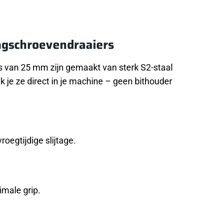
lagschroevendraaiers
s van 25 mm zijn gemaakt van sterk S2-staal
 je ze direct in je machine – geen bithouder
oegtijdige slijtage.
imale grip.