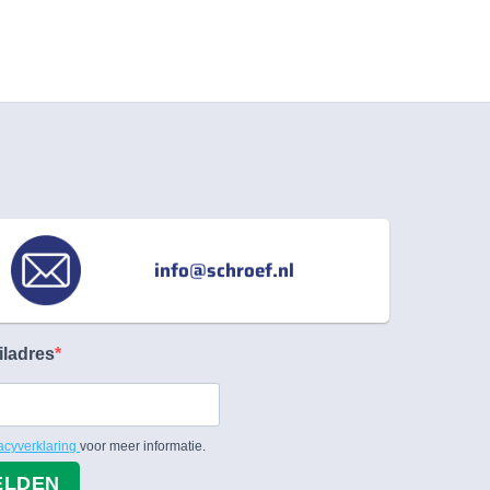
info@schroef.nl
iladres
acyverklaring
voor meer informatie.
ELDEN