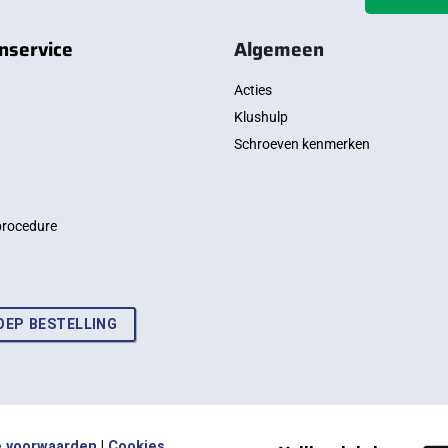
nservice
Algemeen
Acties
Klushulp
Schroeven kenmerken
procedure
OEP BESTELLING
 voorwaarden
|
Cookies