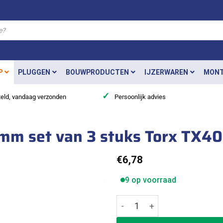
P
PLUGGEN
BOUWPRODUCTEN
IJZERWAREN
MONT
✓
teld, vandaag verzonden
Persoonlijk advies
5mm set van 3 stuks Torx TX4
€
6,78
9 op voorraad
Ivana Impact Bit 1/4"x 25mm