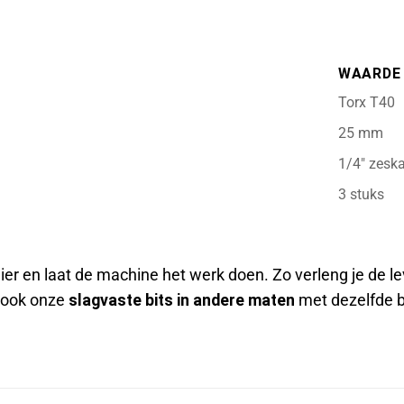
WAARDE
Torx T40
25 mm
1/4″ zesk
3 stuks
aier en laat de machine het werk doen. Zo verleng je de l
n ook onze
slagvaste bits in andere maten
met dezelfde b