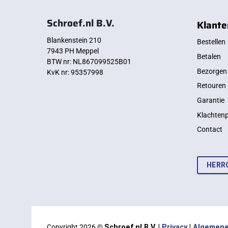
Schroef.nl B.V.
Klante
Blankenstein 210
Bestellen
7943 PH Meppel
Betalen
BTW nr: NL867099525B01
Bezorgen
KvK nr: 95357998
Retouren
Garantie
Klachten
Contact
HERR
Copyright 2026 ©
Schroef.nl B.V. |
Privacy
|
Algemene