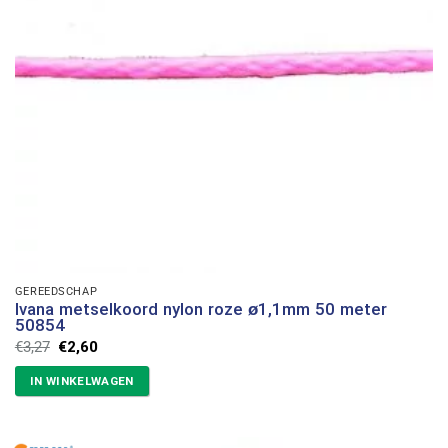
GEREEDSCHAP
Ivana metselkoord nylon roze ø1,1mm 50 meter
50854
Oorspronkelijke
Huidige
€
3,27
€
2,60
prijs
prijs
was:
is:
IN WINKELWAGEN
€3,27.
€2,60.