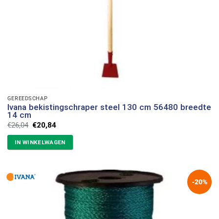
GEREEDSCHAP
Ivana bekistingschraper steel 130 cm 56480 breedte
14 cm
Oorspronkelijke
Huidige
€
26,04
€
20,84
prijs
prijs
was:
is:
IN WINKELWAGEN
€26,04.
€20,84.
-20%