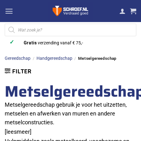
Ga
naar
inhoud
Producten
zoeken
✓
Gratis
verzending vanaf € 75,-
Gereedschap
Handgereedschap
/
/
Metselgereedschap
FILTER
Metselgereedscha
Metselgereedschap gebruik je voor het uitzetten,
metselen en afwerken van muren en andere
metselconstructies.
[leesmeer]