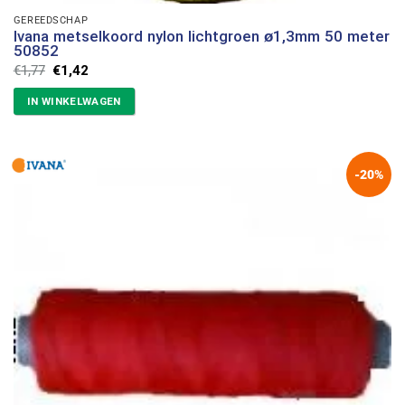
GEREEDSCHAP
Ivana metselkoord nylon lichtgroen ø1,3mm 50 meter
50852
Oorspronkelijke
Huidige
€
1,77
€
1,42
prijs
prijs
was:
is:
IN WINKELWAGEN
€1,77.
€1,42.
-20%