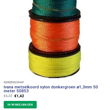
GEREEDSCHAP
Ivana metselkoord nylon donkergroen ø1,3mm 50
meter 50853
Oorspronkelijke
Huidige
€
1,77
€
1,42
prijs
prijs
was:
is:
IN WINKELWAGEN
€1,77.
€1,42.