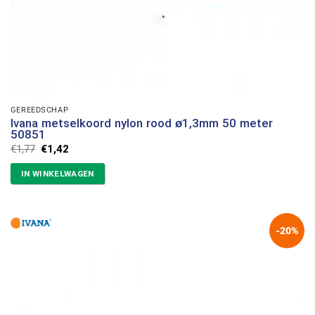
GEREEDSCHAP
Ivana metselkoord nylon rood ø1,3mm 50 meter
50851
Oorspronkelijke
Huidige
€
1,77
€
1,42
prijs
prijs
was:
is:
IN WINKELWAGEN
€1,77.
€1,42.
-20%