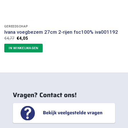
GEREEDSCHAP
Ivana voegbezem 27cm 2-rijen fsc100% iva001192
Oorspronkelijke
Huidige
€
4,77
€
4,05
prijs
prijs
was:
is:
IN WINKELWAGEN
€4,77.
€4,05.
Vragen? Contact ons!
Bekijk veelgestelde vragen