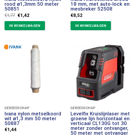
rood ø1,3mm 50 meter
18 mm, met auto-lock en
50851
mesbreker 52508
Oorspronkelijke
Huidige
€
1,77
€
1,42
€
8,52
prijs
prijs
was:
is:
IN WINKELWAGEN
IN WINKELWAGEN
€1,77.
€1,42.
GEREEDSCHAP
GEREEDSCHAP
Ivana nylon metselkoord
Levelfix Kruislijnlaser met
wit ø1,3 mm 50 meter
groene lijn horizontaal en
50887
verticaal CL130G tot 30
meter zonder ontvanger,
€
1,44
50 meter met ontvanger