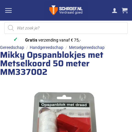
Ga
naar
inhoud
Producten
zoeken
✓
Gratis
verzending vanaf € 75,-
Gereedschap
Handgereedschap
Metselgereedschap
/
/
Mikky Opspanblokjes met
Metselkoord 50 meter
MM337002