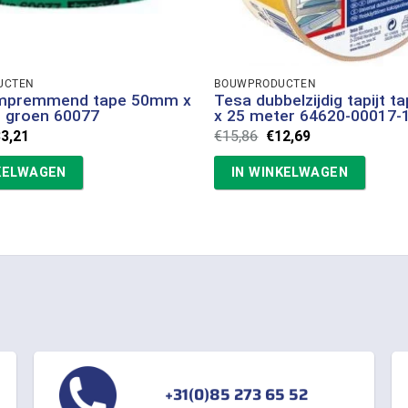
UCTEN
BOUWPRODUCTEN
mpremmend tape 50mm x
Tesa dubbelzijdig tapijt 
 groen 60077
x 25 meter 64620-00017-
rspronkelijke
Huidige
Oorspronkelijke
Huidige
33,21
€
15,86
€
12,69
ijs
prijs
prijs
prijs
s:
is:
was:
is:
KELWAGEN
IN WINKELWAGEN
1,52.
€33,21.
€15,86.
€12,69.
+31(0)85 273 65 52