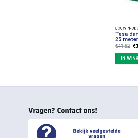
BOUWPROD
Tesa da
25 meter
Oo
€
41,52
€
pr
wa
IN WIN
€4
Vragen? Contact ons!
Bekijk veelgestelde
vragen