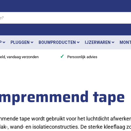
P
PLUGGEN
BOUWPRODUCTEN
IJZERWAREN
MONT
✓
teld, vandaag verzonden
Persoonlijk advies
mpremmend tape
ende tape wordt gebruikt voor het luchtdicht afwerk
 dak-, wand- en isolatieconstructies. De sterke kleeflaag 