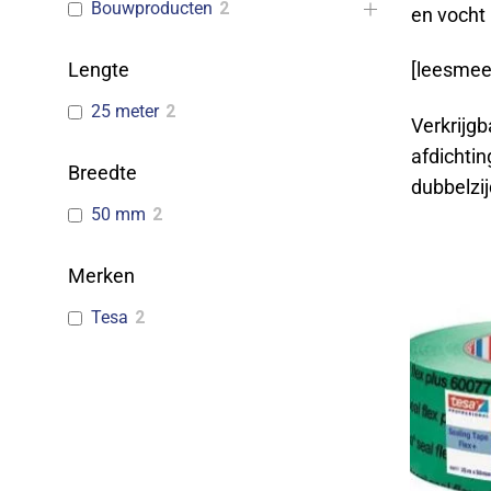
Bouwproducten
2
en vocht 
Lengte
[leesmee
25 meter
2
Verkrijgb
afdichti
Breedte
dubbelzij
50 mm
2
Merken
Tesa
2