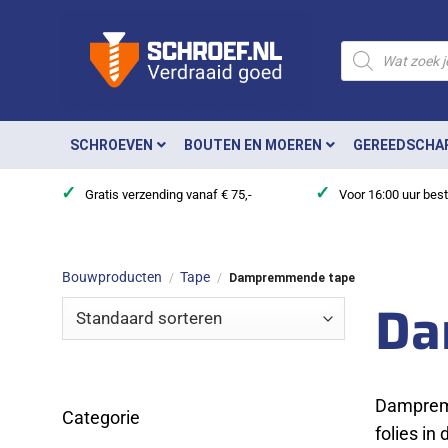
Ga
naar
Producten
zoeken
inhoud
SCHROEVEN
BOUTEN EN MOEREN
GEREEDSCHA
✓
✓
Gratis verzending vanaf € 75,-
Voor 16:00 uur bes
Bouwproducten
Tape
/
/
Dampremmende tape
Da
Dampremm
Categorie
folies in