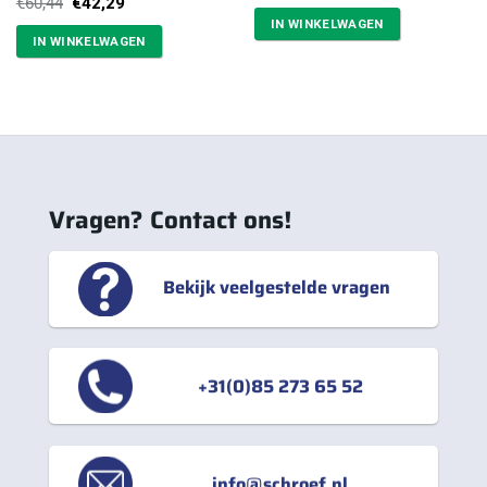
prijs
prijs
Oorspronkelijke
Huidige
€
60,44
€
42,29
was:
is:
prijs
prijs
IN WINKELWAGEN
€2,82.
€2,25.
was:
is:
IN WINKELWAGEN
€60,44.
€42,29.
Vragen? Contact ons!
Bekijk veelgestelde vragen
+31(0)85 273 65 52
info@schroef.nl