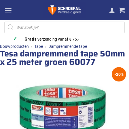
Ga
naar
inhoud
Producten
zoeken
✓
Gratis
verzending vanaf € 75,-
Bouwproducten
Tape
Dampremmende tape
/
/
Tesa dampremmend tape 50mm
x 25 meter groen 60077
-20%