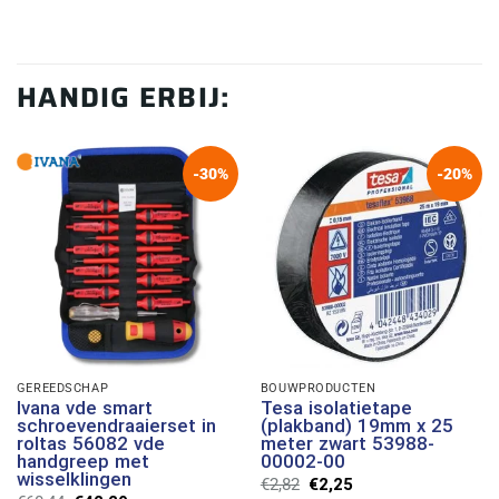
HANDIG ERBIJ:
-30%
-20%
GEREEDSCHAP
BOUWPRODUCTEN
Ivana vde smart
Tesa isolatietape
schroevendraaierset in
(plakband) 19mm x 25
roltas 56082 vde
meter zwart 53988-
handgreep met
00002-00
wisselklingen
Oorspronkelijke
Huidige
€
2,82
€
2,25