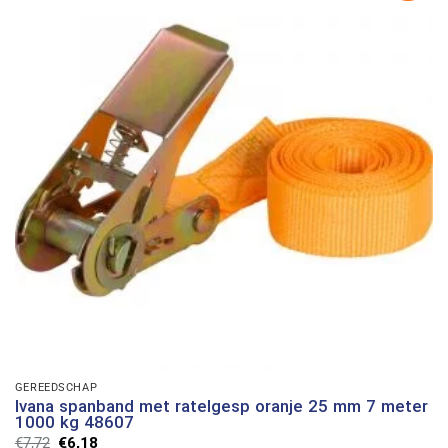
GEREEDSCHAP
Ivana spanband met ratelgesp oranje 25 mm 7 meter
1000 kg 48607
Oorspronkelijke
Huidige
€
7,72
€
6,18