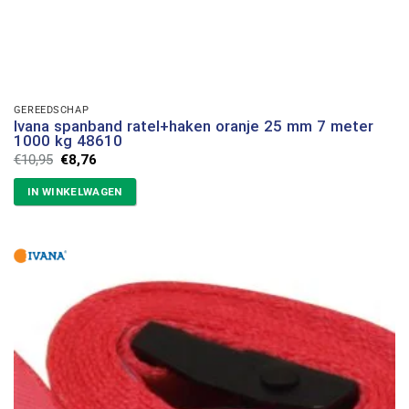
GEREEDSCHAP
Ivana spanband ratel+haken oranje 25 mm 7 meter
1000 kg 48610
Oorspronkelijke
Huidige
€
10,95
€
8,76
prijs
prijs
was:
is:
IN WINKELWAGEN
€10,95.
€8,76.