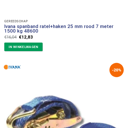
GEREEDSCHAP
Ivana spanband ratel+haken 25 mm rood 7 meter
1500 kg 48600
Oorspronkelijke
Huidige
€
16,04
€
12,83
prijs
prijs
was:
is:
IN WINKELWAGEN
€16,04.
€12,83.
-20%