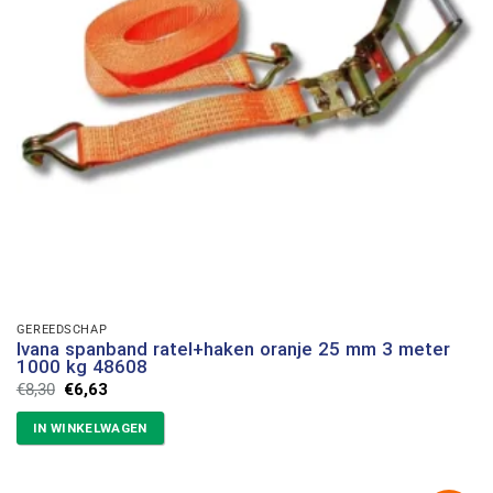
GEREEDSCHAP
Ivana spanband ratel+haken oranje 25 mm 3 meter
1000 kg 48608
Oorspronkelijke
Huidige
€
8,30
€
6,63
prijs
prijs
was:
is:
IN WINKELWAGEN
€8,30.
€6,63.