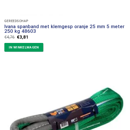
GEREEDSCHAP
Ivana spanband met klemgesp oranje 25 mm 5 meter
250 kg 48603
Oorspronkelijke
Huidige
€
4,76
€
3,81
prijs
prijs
was:
is:
IN WINKELWAGEN
€4,76.
€3,81.