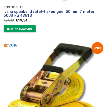
GEREEDSCHAP
Ivana spanband ratel+haken geel 50 mm 7 meter
5000 kg 48613
Oorspronkelijke
Huidige
€
24,43
€
19,54
prijs
prijs
was:
is:
IN WINKELWAGEN
€24,43.
€19,54.
-20%