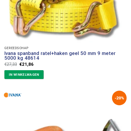
GEREEDSCHAP
Ivana spanband ratel+haken geel 50 mm 9 meter
5000 kg 48614
Oorspronkelijke
Huidige
€
27,33
€
21,86
prijs
prijs
was:
is:
IN WINKELWAGEN
€27,33.
€21,86.
-20%