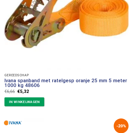
GEREEDSCHAP
Ivana spanband met ratelgesp oranje 25 mm 5 meter
1000 kg 48606
Oorspronkelijke
Huidige
€
6,66
€
5,32
prijs
prijs
was:
is:
IN WINKELWAGEN
€6,66.
€5,32.
-20%