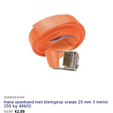
GEREEDSCHAP
Ivana spanband met klemgesp oranje 25 mm 3 meter
250 kg 48602
Oorspronkelijke
Huidige
€
3,59
€
2,88