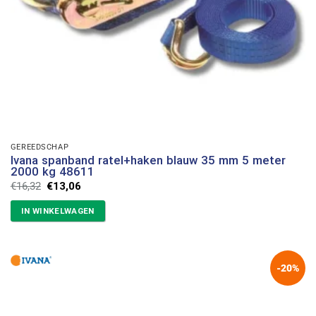
GEREEDSCHAP
Ivana spanband ratel+haken blauw 35 mm 5 meter
2000 kg 48611
Oorspronkelijke
Huidige
€
16,32
€
13,06
prijs
prijs
was:
is:
IN WINKELWAGEN
€16,32.
€13,06.
-20%