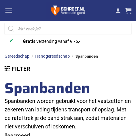
Ga
naar
inhoud
Producten
zoeken
✓
Gratis
verzending vanaf € 75,-
Gereedschap
Handgereedschap
/
/
Spanbanden
FILTER
Spanbanden
Spanbanden worden gebruikt voor het vastzetten en
zekeren van lading tijdens transport of opslag. Met
de ratel trek je de band strak aan, zodat materialen
niet verschuiven of loskomen.
[leesmeer]