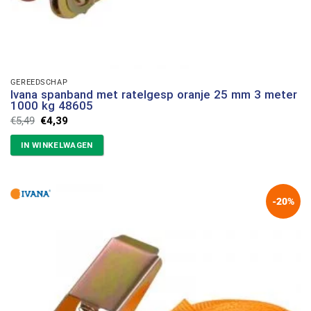
GEREEDSCHAP
Ivana spanband met ratelgesp oranje 25 mm 3 meter
1000 kg 48605
Oorspronkelijke
Huidige
€
5,49
€
4,39
prijs
prijs
was:
is:
IN WINKELWAGEN
€5,49.
€4,39.
-20%