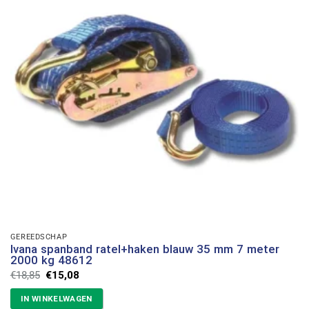
GEREEDSCHAP
Ivana spanband ratel+haken blauw 35 mm 7 meter
2000 kg 48612
Oorspronkelijke
Huidige
€
18,85
€
15,08
prijs
prijs
was:
is:
IN WINKELWAGEN
€18,85.
€15,08.