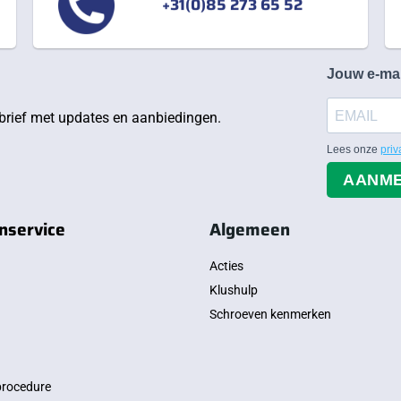
+31(0)85 273 65 52
Jouw e-ma
rief met updates en aanbiedingen.
Lees onze
priv
AANM
nservice
Algemeen
Acties
Klushulp
Schroeven kenmerken
procedure