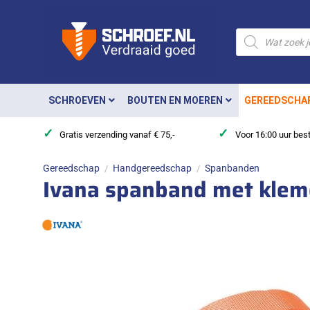
Ga
naar
Producten
zoeken
inhoud
SCHROEVEN
BOUTEN EN MOEREN
GEREEDSCHA
✓
✓
Gratis verzending vanaf € 75,-
Voor 16:00 uur bes
Gereedschap
Handgereedschap
Spanbanden
/
/
Ivana spanband met klem