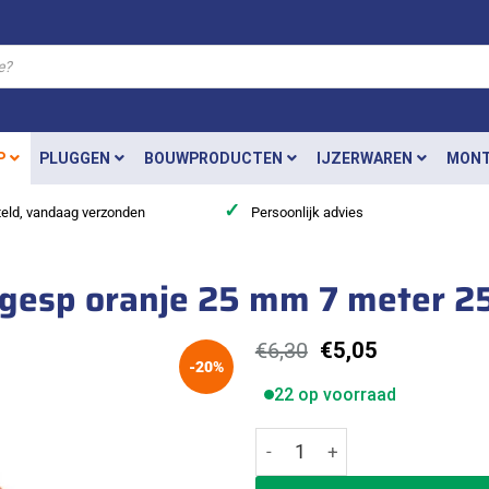
P
PLUGGEN
BOUWPRODUCTEN
IJZERWAREN
MONT
✓
teld, vandaag verzonden
Persoonlijk advies
gesp oranje 25 mm 7 meter 
Oorspronkelijke
Huidige
€
6,30
€
5,05
-20%
prijs
prijs
was:
is:
22 op voorraad
€6,30.
€5,05.
Ivana spanband met klemges