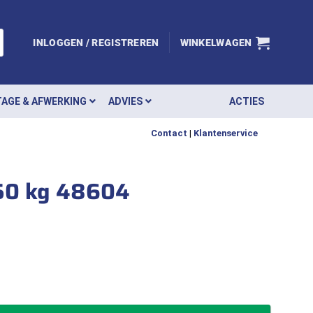
INLOGGEN / REGISTREREN
WINKELWAGEN
AGE & AFWERKING
ADVIES
ACTIES
Contact
|
Klantenservice
250 kg 48604
p oranje 25 mm 7 meter 250 kg 48604 aantal