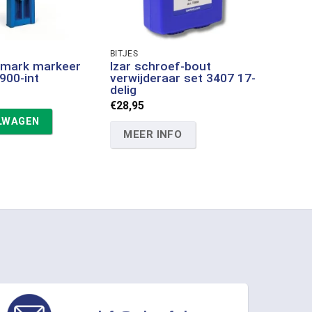
BITJES
-mark markeer
Izar schroef-bout
900-int
verwijderaar set 3407 17-
delig
€
28,95
ELWAGEN
MEER INFO