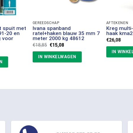
GEREEDSCHAP
AFTEKENEN
t spuit met
Ivana spanband
Kreg multi
91-20 en
ratel+haken blauw 35 mm 7
haak kma2
g voor
meter 2000 kg 48612
€
26,08
Oorspronkelijke
Huidige
€
18,85
€
15,08
prijs
prijs
IN WINK
was:
is:
IN WINKELWAGEN
€18,85.
€15,08.
N