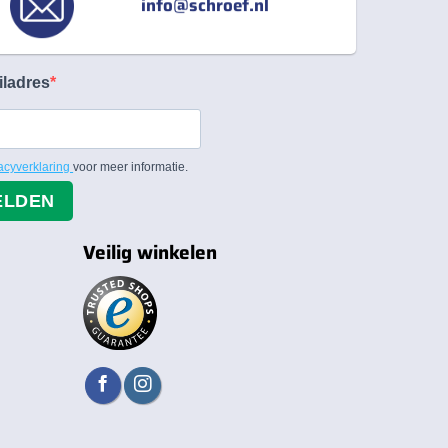
info@schroef.nl
iladres
acyverklaring
voor meer informatie.
ELDEN
Veilig winkelen