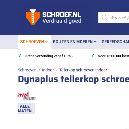
Ga
naar
Producten
zoeken
inhoud
SCHROEVEN
BOUTEN EN MOEREN
GEREEDSCHA
✓
✓
Gratis verzending vanaf € 75,-
Voor 16:00 uur bes
Schroeven
Indoor
Tellerkop schroeven Indoor
/
/
Dynaplus tellerkop schro
ALLE
MATEN