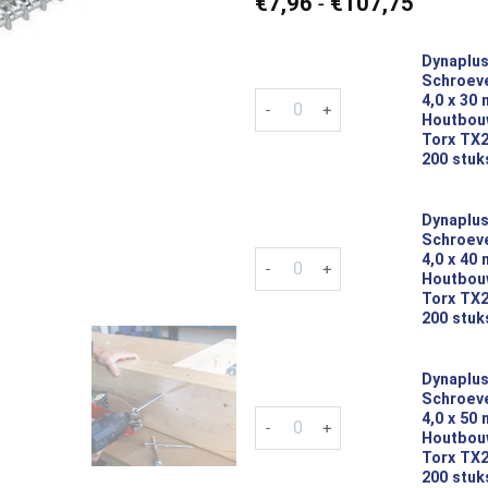
Prijskla
€
7,96
-
€
107,75
€7,96
tot
Dynaplus
€107,7
Schroeve
Dynaplus Tellerkop Schroeven 
4,0 x 30
Houtbou
Torx TX2
200 stuk
Dynaplus
Schroeve
Dynaplus Tellerkop Schroeven 
4,0 x 40
Houtbou
Torx TX2
200 stuk
Dynaplus
Schroeve
Dynaplus Tellerkop Schroeven 
4,0 x 50
Houtbou
Torx TX2
200 stuk