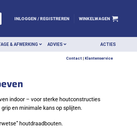
INLOGGEN / REGISTREREN
WINKELWAGEN
AGE & AFWERKING
ADVIES
ACTIES
Contact
|
Klantenservice
oeven
n indoor – voor sterke houtconstructies
rip en minimale kans op splijten.
erwetse” houtdraadbouten.