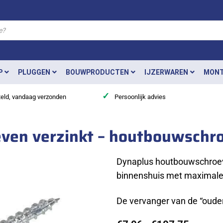
P
PLUGGEN
BOUWPRODUCTEN
IJZERWAREN
MONT
✓
teld, vandaag verzonden
Persoonlijk advies
even verzinkt – houtbouwschr
Dynaplus houtbouwschroeve
binnenshuis met maximale g
De vervanger van de “oud