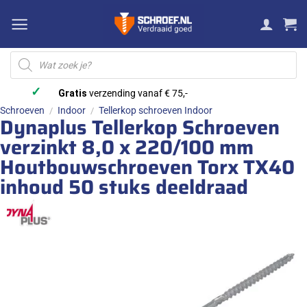
Ga
naar
inhoud
Producten
zoeken
✓
Gratis
verzending vanaf € 75,-
Schroeven
Indoor
Tellerkop schroeven Indoor
/
/
Dynaplus Tellerkop Schroeven
verzinkt 8,0 x 220/100 mm
Houtbouwschroeven Torx TX40
inhoud 50 stuks deeldraad