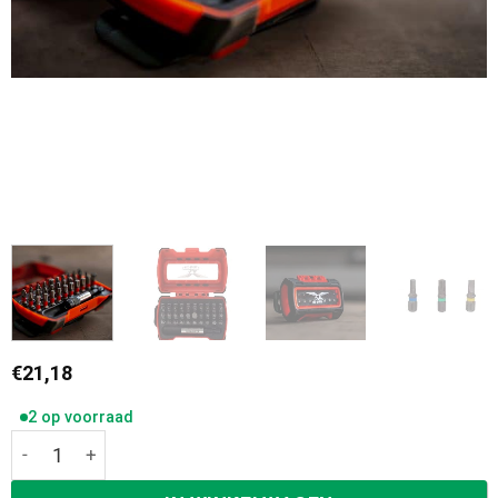
€
21,18
2 op voorraad
Red Eagle bitset 31-delig met kleurcodering 57202 aantal