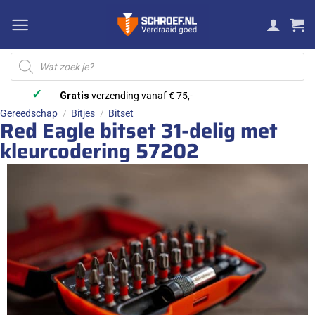
Ga
naar
inhoud
Producten
zoeken
✓
Gratis
verzending vanaf € 75,-
Gereedschap
Bitjes
Bitset
/
/
Red Eagle bitset 31-delig met
kleurcodering 57202