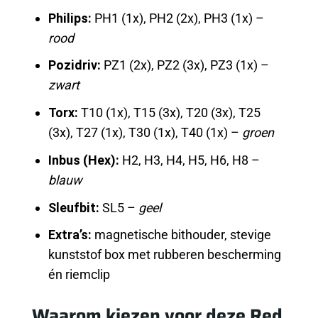
Philips:
PH1 (1x), PH2 (2x), PH3 (1x) –
rood
Pozidriv:
PZ1 (2x), PZ2 (3x), PZ3 (1x) –
zwart
Torx:
T10 (1x), T15 (3x), T20 (3x), T25
(3x), T27 (1x), T30 (1x), T40 (1x) –
groen
Inbus (Hex):
H2, H3, H4, H5, H6, H8 –
blauw
Sleufbit:
SL5 –
geel
Extra’s:
magnetische bithouder, stevige
kunststof box met rubberen bescherming
én riemclip
Waarom kiezen voor deze Red