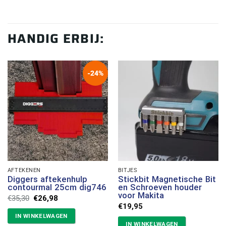
HANDIG ERBIJ:
-24%
AFTEKENEN
BITJES
Diggers aftekenhulp
Stickbit Magnetische Bit
contourmal 25cm dig746
en Schroeven houder
voor Makita
Oorspronkelijke
Huidige
€
35,30
€
26,98
prijs
prijs
€
19,95
was:
is:
IN WINKELWAGEN
€35,30.
€26,98.
IN WINKELWAGEN