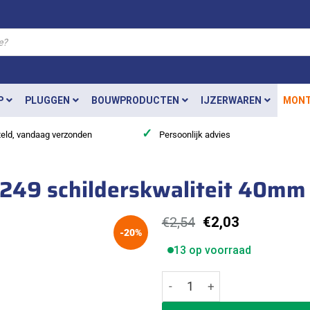
P
PLUGGEN
BOUWPRODUCTEN
IJZERWAREN
MONT
✓
teld, vandaag verzonden
Persoonlijk advies
249 schilderskwaliteit 40mm v
Oorspronkelijke
Huidige
€
2,54
€
2,03
-20%
prijs
prijs
was:
is:
13 op voorraad
€2,54.
€2,03.
Betra platte kwast type 2249