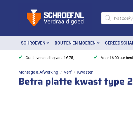
Ga
naar
Producten
zoeken
inhoud
SCHROEVEN
BOUTEN EN MOEREN
GEREEDSCHA
✓
✓
Gratis verzending vanaf € 75,-
Voor 16:00 uur bes
Montage & Afwerking
Verf
Kwasten
/
/
Betra platte kwast type 2