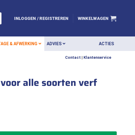
INLOGGEN / REGISTREREN
WINKELWAGEN
AGE & AFWERKING
ADVIES
ACTIES
Contact
|
Klantenservice
oor alle soorten verf
 schilderskwaliteit 40mm voor alle soorten verf aantal