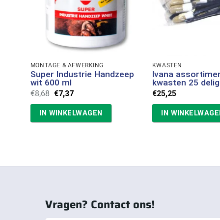
MONTAGE & AFWERKING
KWASTEN
Super Industrie Handzeep
Ivana assortime
wit 600 ml
kwasten 25 deli
Oorspronkelijke
Huidige
€
8,68
€
7,37
€
25,25
prijs
prijs
was:
is:
IN WINKELWAGEN
IN WINKELWAGE
€8,68.
€7,37.
Vragen? Contact ons!