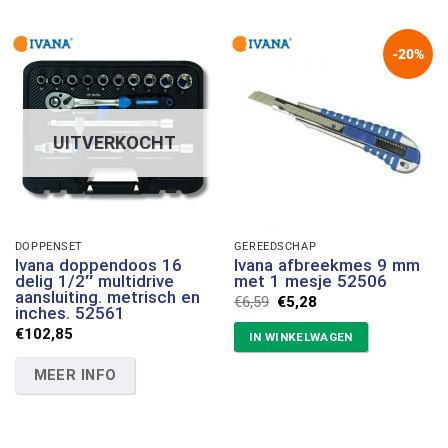
-20%
UITVERKOCHT
DOPPENSET
GEREEDSCHAP
Ivana doppendoos 16
Ivana afbreekmes 9 mm
delig 1/2″ multidrive
met 1 mesje 52506
aansluiting. metrisch en
Oorspronkelijke
Huidige
€
6,59
€
5,28
inches. 52561
prijs
prijs
was:
is:
€
102,85
IN WINKELWAGEN
€6,59.
€5,28.
MEER INFO