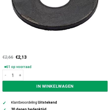
Oorspronkelijke
Huidige
€
2,66
€
2,13
prijs
prijs
was:
is:
61 op voorraad
€2,66.
€2,13.
Blackline carrosseriering din9021 m8 zwart 10 stuks aant
IN WINKELWAGEN
✓
Klantbeoordeling
Uitstekend
✓
30 dagen bedenktijd