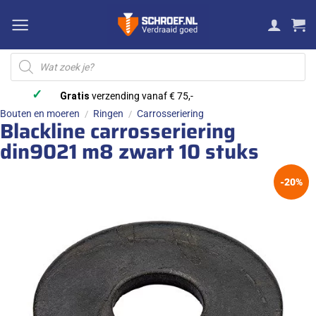
Ga
naar
inhoud
Producten
zoeken
✓
Gratis
verzending vanaf € 75,-
Bouten en moeren
Ringen
Carrosseriering
/
/
Blackline carrosseriering
din9021 m8 zwart 10 stuks
-20%