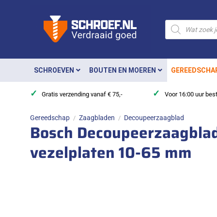
Ga
naar
Producten
zoeken
inhoud
SCHROEVEN
BOUTEN EN MOEREN
GEREEDSCHA
✓
✓
Gratis verzending vanaf € 75,-
Voor 16:00 uur bes
Gereedschap
Zaagbladen
Decoupeerzaagblad
/
/
Bosch Decoupeerzaagblad
vezelplaten 10-65 mm