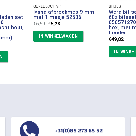
GEREEDSCHAP
BITJES
Ivana afbreekmes 9 mm
Wera bit-s
laden set
met 1 mesje 52506
60z bitsset
00
0505712700
Oorspronkelijke
Huidige
€
6,59
€
5,28
cht hout,
box, met 
prijs
prijs
houder
was:
is:
IN WINKELWAGEN
€6,59.
€5,28.
65mm)
€
49,82
IN WINK
N
+31(0)85 273 65 52