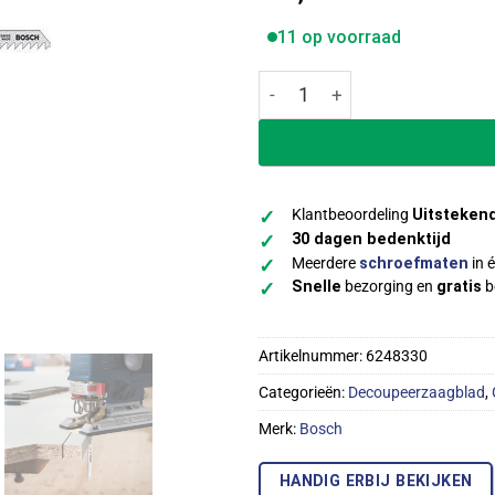
11 op voorraad
Bosch Decoupeerzaagbladen 
Klantbeoordeling
Uitsteken
✓
30 dagen bedenktijd
✓
Meerdere
schroefmaten
in é
✓
Snelle
bezorging en
gratis
b
✓
Artikelnummer:
6248330
Categorieën:
Decoupeerzaagblad
,
Merk:
Bosch
HANDIG ERBIJ BEKIJKEN