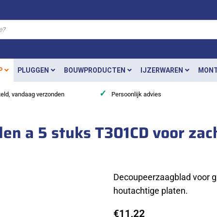
P
PLUGGEN
BOUWPRODUCTEN
IJZERWAREN
MONT
✓
teld, vandaag verzonden
Persoonlijk advies
en a 5 stuks T301CD voor zac
Decoupeerzaagblad voor gl
houtachtige platen.
€
11,22