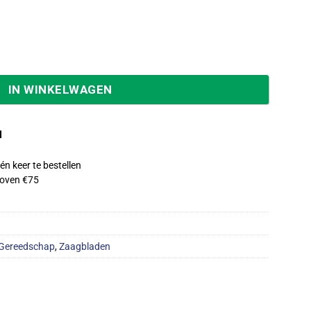
a 5 stuks T301CD voor zacht hout,spaan-meubel en vezelp
IN WINKELWAGEN
d
én keer te bestellen
oven €75
Gereedschap
,
Zaagbladen