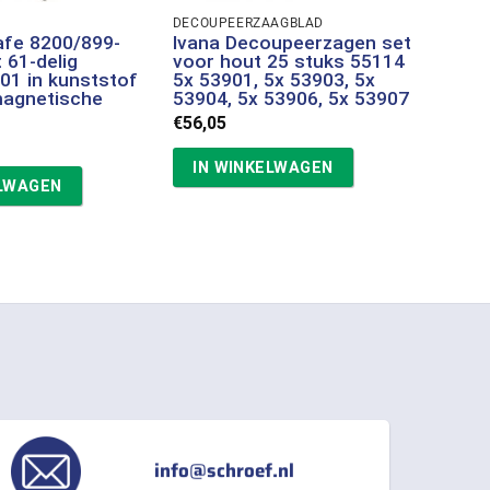
DECOUPEERZAAGBLAD
afe 8200/899-
Ivana Decoupeerzagen set
 61-delig
voor hout 25 stuks 55114
1 in kunststof
5x 53901, 5x 53903, 5x
magnetische
53904, 5x 53906, 5x 53907
€
56,05
IN WINKELWAGEN
ELWAGEN
info@schroef.nl