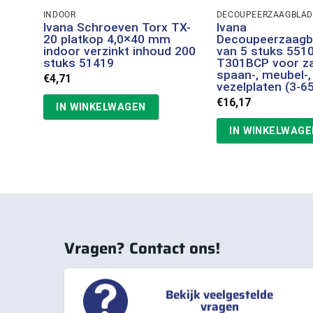
INDOOR
DECOUPEERZAAGBLAD
Ivana Schroeven Torx TX-
Ivana
20 platkop 4,0×40 mm
Decoupeerzaagb
indoor verzinkt inhoud 200
van 5 stuks 551
stuks 51419
T301BCP voor za
spaan-, meubel-,
€
4,71
vezelplaten (3-
€
16,17
IN WINKELWAGEN
IN WINKELWAGE
Vragen? Contact ons!
Bekijk veelgestelde
vragen