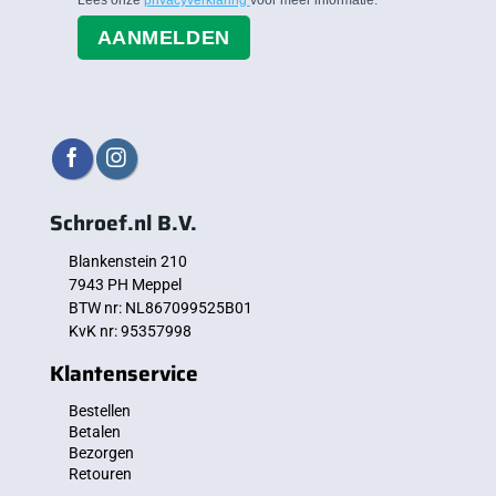
Lees onze
privacyverklaring
voor meer informatie.
AANMELDEN
Schroef.nl B.V.
Blankenstein 210
7943 PH Meppel
BTW nr: NL867099525B01
KvK nr: 95357998
Klantenservice
Bestellen
Betalen
Bezorgen
Retouren