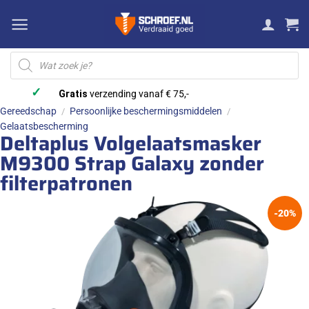
Ga
naar
inhoud
Producten
zoeken
✓
Gratis
verzending vanaf € 75,-
Gereedschap
Persoonlijke beschermingsmiddelen
/
/
Gelaatsbescherming
Deltaplus Volgelaatsmasker
M9300 Strap Galaxy zonder
filterpatronen
-20%