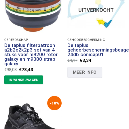
UITVERKOCHT
GEREEDSCHAP
GEHOORBESCHERMING
Deltaplus filterpatroon
Deltaplus
a2b2e2k2p3 set van 4
gehoorbeschermingsbeuge
stuks voor m9200 rotor
24db conicap01
galaxy en m9300 strap
Oorspronkelijke
Huidige
€
4,17
€
3,34
galaxy
prijs
prijs
was:
is:
Oorspronkelijke
Huidige
€
98,03
€
78,43
MEER INFO
€4,17.
€3,34.
prijs
prijs
was:
is:
IN WINKELWAGEN
€98,03.
€78,43.
-10%