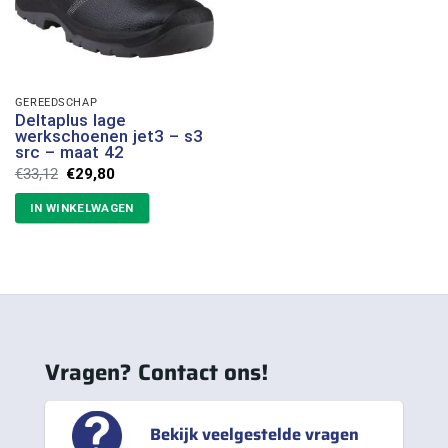
GEREEDSCHAP
Deltaplus lage
werkschoenen jet3 – s3
src – maat 42
Oorspronkelijke
Huidige
€
33,12
€
29,80
prijs
prijs
was:
is:
IN WINKELWAGEN
€33,12.
€29,80.
Vragen? Contact ons!
Bekijk veelgestelde vragen