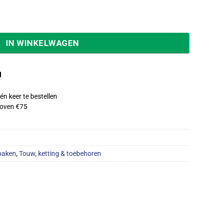
nkt 7x70 mm aantal
IN WINKELWAGEN
d
én keer te bestellen
oven €75
haken
,
Touw, ketting & toebehoren