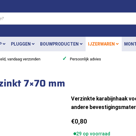
P
PLUGGEN
BOUWPRODUCTEN
IJZERWAREN
MONT
✓
teld, vandaag verzonden
Persoonlijk advies
rzinkt 7×70 mm
Verzinkte karabijnhaak vo
andere bevestigingsmater
€
0,80
29 op voorraad