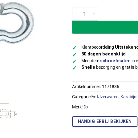
Dx karabijnhaak staal verzi
Klantbeoordeling
Uitsteken
✓
30 dagen bedenktijd
✓
Meerdere
schroefmaten
in é
✓
Snelle
bezorging en
gratis
b
✓
Artikelnummer:
1171836
Categorieën:
IJzerwaren
,
Karabijn
Merk:
Dx
HANDIG ERBIJ BEKIJKEN