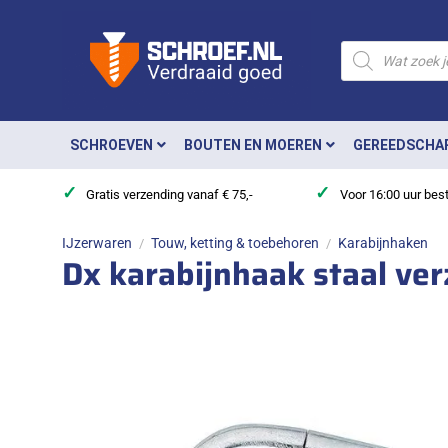
Ga
naar
Producten
zoeken
inhoud
SCHROEVEN
BOUTEN EN MOEREN
GEREEDSCHA
✓
✓
Gratis verzending vanaf € 75,-
Voor 16:00 uur bes
IJzerwaren
Touw, ketting & toebehoren
Karabijnhaken
/
/
Dx karabijnhaak staal ve