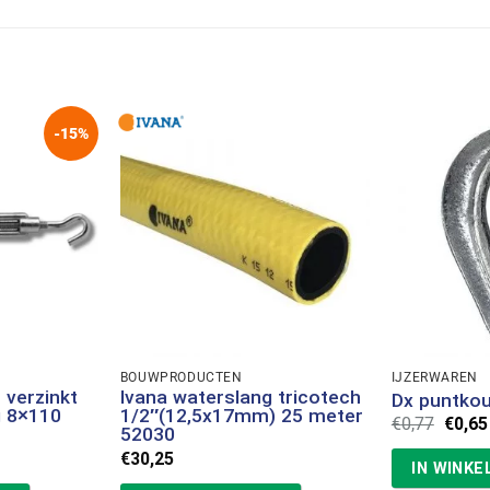
-15%
BOUWPRODUCTEN
IJZERWAREN
 verzinkt
Ivana waterslang tricotech
Dx puntkou
g 8×110
1/2″(12,5x17mm) 25 meter
Oorsp
€
0,77
€
0,65
52030
prijs
was:
jke
e
€
30,25
IN WINK
€0,77.