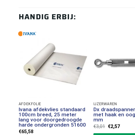
HANDIG ERBIJ:
AFDEKFOLIE
IJZERWAREN
Ivana afdekvlies standaard
Dx draadspanner
100cm breed, 25 meter
met haak en oo
lang voor doorgedroogde
mm
harde ondergronden 51600
Oorspronkeli
Huidig
€
3,01
€
2,57
prijs
prijs
€
65,58