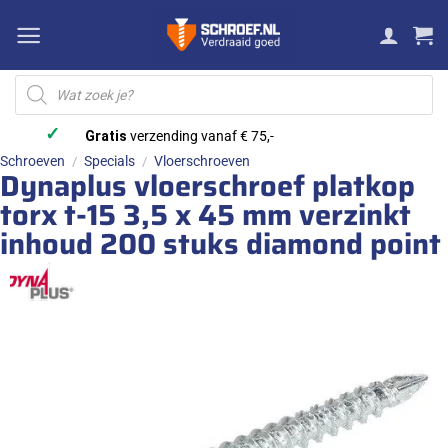
Ga
naar
inhoud
Producten
zoeken
✓
Gratis
verzending vanaf € 75,-
Schroeven
Specials
Vloerschroeven
/
/
Dynaplus vloerschroef platkop
torx t-15 3,5 x 45 mm verzinkt
inhoud 200 stuks diamond point