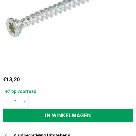
€
13,20
7 op voorraad
Dynaplus vloerschroef platkop torx t-15 3,5 x 45 mm verz
IN WINKELWAGEN
Klantbeoordeling
Uitstekend