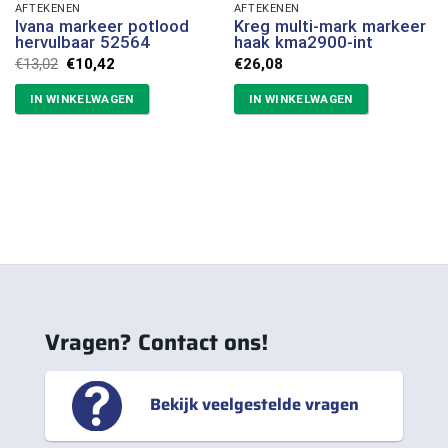
AFTEKENEN
AFTEKENEN
Ivana markeer potlood
Kreg multi-mark markeer
hervulbaar 52564
haak kma2900-int
Oorspronkelijke
Huidige
€
13,02
€
10,42
€
26,08
prijs
prijs
was:
is:
IN WINKELWAGEN
IN WINKELWAGEN
€13,02.
€10,42.
Vragen? Contact ons!
Bekijk veelgestelde vragen