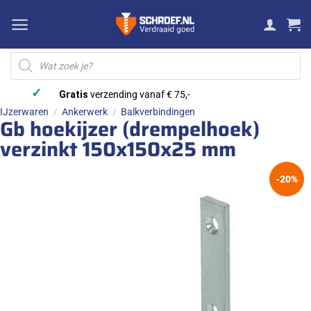
Ga
naar
inhoud
Producten
zoeken
✓
Gratis
verzending vanaf € 75,-
IJzerwaren
Ankerwerk
Balkverbindingen
/
/
Gb hoekijzer (drempelhoek)
verzinkt 150x150x25 mm
-20%