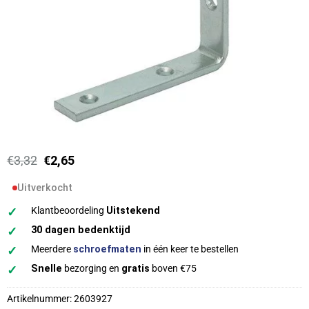
Oorspronkelijke
Huidige
€
3,32
€
2,65
prijs
prijs
was:
is:
Uitverkocht
€3,32.
€2,65.
✓
Klantbeoordeling
Uitstekend
✓
30 dagen bedenktijd
✓
Meerdere
schroefmaten
in één keer te bestellen
✓
Snelle
bezorging en
gratis
boven €75
Artikelnummer:
2603927