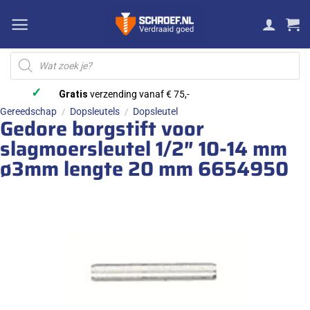
Ga
naar
inhoud
Producten
zoeken
✓
Gratis
verzending vanaf € 75,-
Gereedschap
Dopsleutels
Dopsleutel
/
/
Gedore borgstift voor
slagmoersleutel 1/2″ 10-14 mm
ø3mm lengte 20 mm 6654950