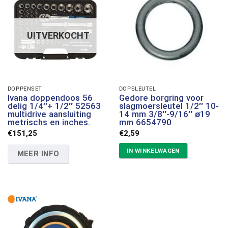
UITVERKOCHT
DOPPENSET
DOPSLEUTEL
Ivana doppendoos 56
Gedore borgring voor
delig 1/4″+ 1/2″ 52563
slagmoersleutel 1/2″ 10-
multidrive aansluiting
14 mm 3/8″-9/16″ ø19
metrischs en inches.
mm 6654790
€
151,25
€
2,59
IN WINKELWAGEN
MEER INFO