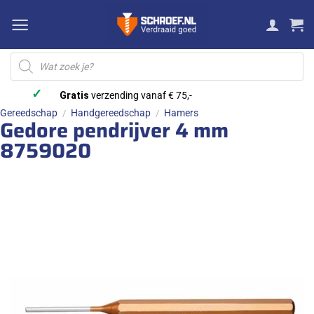
Ga
naar
inhoud
Producten
zoeken
✓
Gratis
verzending vanaf € 75,-
Gereedschap
Handgereedschap
Hamers
/
/
Gedore pendrijver 4 mm
8759020