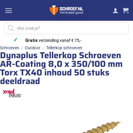
Ga
naar
inhoud
Producten
zoeken
✓
Gratis
verzending vanaf € 75,-
Schroeven
Outdoor
Tellerkop schroeven
/
/
Dynaplus Tellerkop Schroeven
AR-Coating 8,0 x 350/100 mm
Torx TX40 inhoud 50 stuks
deeldraad