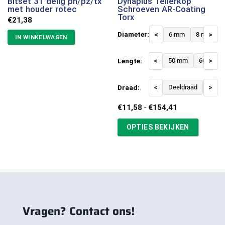
Bitset 31 delig ph/pz/tx
Dynaplus Tellerkop
met houder rotec
Schroeven AR-Coating
Torx
€
21,38
Diameter:
<
6 mm
8 mm
>
IN WINKELWAGEN
Lengte:
<
50 mm
60 mm
>
Draad:
<
Deeldraad
Voldr
>
Prijsklasse:
€
11,58
-
€
154,41
€11,58
tot
OPTIES BEKIJKEN
€154,41
Vragen? Contact ons!