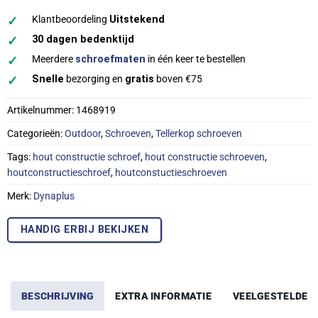
✓
Klantbeoordeling
Uitstekend
✓
30 dagen bedenktijd
✓
Meerdere
schroefmaten
in één keer te bestellen
✓
Snelle
bezorging en
gratis
boven €75
Artikelnummer:
1468919
Categorieën:
Outdoor
,
Schroeven
,
Tellerkop schroeven
Tags:
hout constructie schroef
,
hout constructie schroeven
,
houtconstructieschroef
,
houtconstuctieschroeven
Merk:
Dynaplus
HANDIG ERBIJ BEKIJKEN
BESCHRIJVING
EXTRA INFORMATIE
VEELGESTELDE 