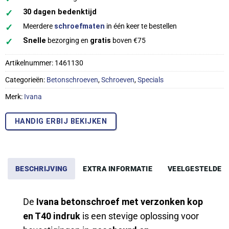
✓
30 dagen bedenktijd
✓
Meerdere
schroefmaten
in één keer te bestellen
✓
Snelle
bezorging en
gratis
boven €75
Artikelnummer:
1461130
Categorieën:
Betonschroeven
,
Schroeven
,
Specials
Merk:
Ivana
HANDIG ERBIJ BEKIJKEN
BESCHRIJVING
EXTRA INFORMATIE
VEELGESTELDE 
IVANA
De
Ivana betonschroef met verzonken kop
BETONSCHROEF
VERZONKENKOP
en T40 indruk
is een stevige oplossing voor
T40
–