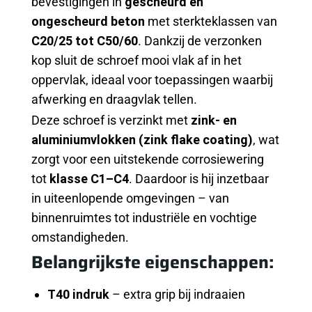
bevestigingen in
gescheurd en
BETROUWBARE
VERANKERING
ongescheurd beton
met sterkteklassen van
IN
BETON,
C20/25 tot C50/60
. Dankzij de verzonken
MET
kop sluit de schroef mooi vlak af in het
HOGE
CORROSIEBESCHERMING
oppervlak, ideaal voor toepassingen waarbij
EN
SEISMISCHE
afwerking en draagvlak tellen.
GOEDKEURING
Deze schroef is verzinkt met
zink- en
aluminiumvlokken (zink flake coating)
, wat
zorgt voor een uitstekende corrosiewering
tot
klasse C1–C4
. Daardoor is hij inzetbaar
in uiteenlopende omgevingen – van
binnenruimtes tot industriële en vochtige
omstandigheden.
Belangrijkste eigenschappen:
T40 indruk
– extra grip bij indraaien