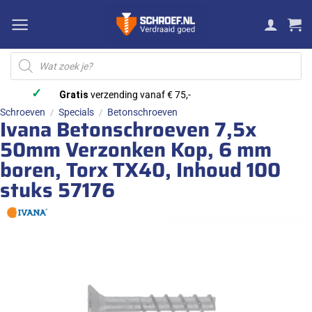
Ga
naar
inhoud
Producten
zoeken
✓
Gratis
verzending vanaf € 75,-
Schroeven
Specials
Betonschroeven
/
/
Ivana Betonschroeven 7,5x
50mm Verzonken Kop, 6 mm
boren, Torx TX40, Inhoud 100
stuks 57176