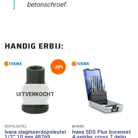
betonschroef.
HANDIG ERBIJ:
-20%
UITVERKOCHT
DOPSLEUTEL
BOREN
Ivana slagmoerdopsleutel
Ivana SDS Plus borenset
1/2″ 10 mm 48769
4-snijder cross 7 delig