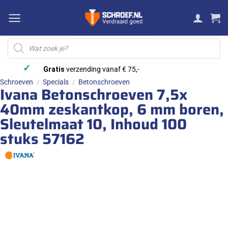
Ga
naar
inhoud
Producten
zoeken
✓
Gratis
verzending vanaf € 75,-
Schroeven
Specials
Betonschroeven
/
/
Ivana Betonschroeven 7,5x
40mm zeskantkop, 6 mm boren,
Sleutelmaat 10, Inhoud 100
stuks 57162