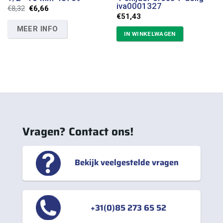
iva0001327
Oorspronkelijke
Huidige
€
8,32
€
6,66
prijs
prijs
€
51,43
was:
is:
MEER INFO
€8,32.
€6,66.
IN WINKELWAGEN
Vragen? Contact ons!
Bekijk veelgestelde vragen
+31(0)85 273 65 52