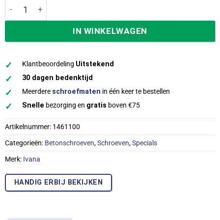
Ivana Betonschroeven 7,5x 40mm zeskantkop, 6 mm boren,
IN WINKELWAGEN
✓
Klantbeoordeling
Uitstekend
✓
30 dagen bedenktijd
✓
Meerdere
schroefmaten
in één keer te bestellen
✓
Snelle
bezorging en
gratis
boven €75
Artikelnummer:
1461100
Categorieën:
Betonschroeven
,
Schroeven
,
Specials
Merk:
Ivana
HANDIG ERBIJ BEKIJKEN