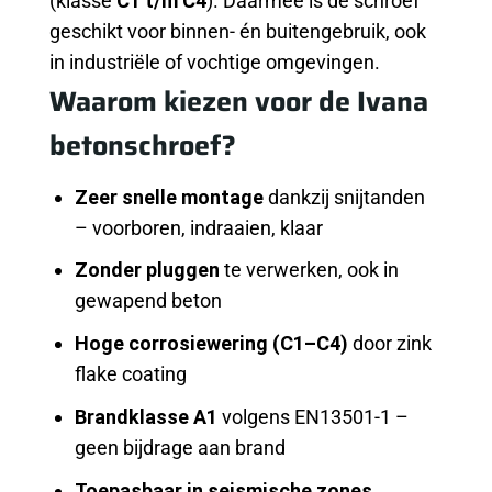
(klasse
C1 t/m C4
). Daarmee is de schroef
geschikt voor binnen- én buitengebruik, ook
in industriële of vochtige omgevingen.
Waarom kiezen voor de Ivana
betonschroef?
Zeer snelle montage
dankzij snijtanden
– voorboren, indraaien, klaar
Zonder pluggen
te verwerken, ook in
gewapend beton
Hoge corrosiewering (C1–C4)
door zink
flake coating
Brandklasse A1
volgens EN13501-1 –
geen bijdrage aan brand
Toepasbaar in seismische zones