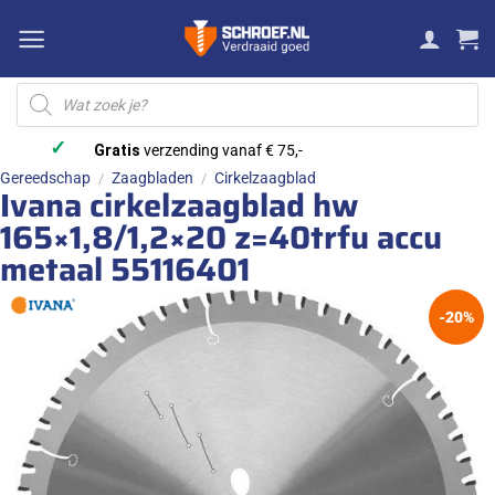
Ga
naar
inhoud
Producten
zoeken
✓
Gratis
verzending vanaf € 75,-
Gereedschap
Zaagbladen
Cirkelzaagblad
/
/
Ivana cirkelzaagblad hw
165×1,8/1,2×20 z=40trfu accu
metaal 55116401
-20%