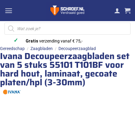
Ga
naar
inhoud
Producten
zoeken
✓
Gratis
verzending vanaf € 75,-
Gereedschap
Zaagbladen
Decoupeerzaagblad
/
/
Ivana Decoupeerzaagbladen set
van 5 stuks 55101 T101BF voor
hard hout, laminaat, gecoate
platen/hpl (3-30mm)