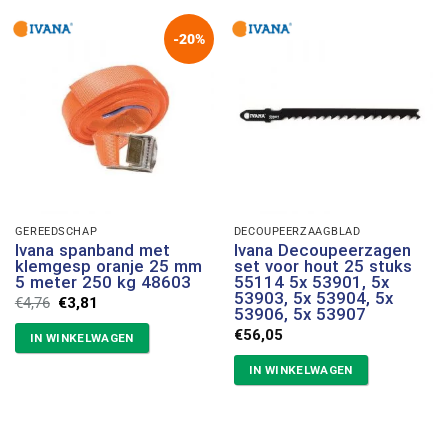
-20%
GEREEDSCHAP
DECOUPEERZAAGBLAD
Ivana spanband met
Ivana Decoupeerzagen
klemgesp oranje 25 mm
set voor hout 25 stuks
5 meter 250 kg 48603
55114 5x 53901, 5x
53903, 5x 53904, 5x
Oorspronkelijke
Huidige
€
4,76
€
3,81
53906, 5x 53907
prijs
prijs
was:
is:
€
56,05
IN WINKELWAGEN
€4,76.
€3,81.
IN WINKELWAGEN