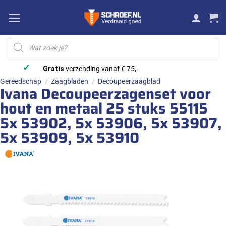
Ga
naar
inhoud
Producten
zoeken
✓
Gratis
verzending vanaf € 75,-
Gereedschap
Zaagbladen
Decoupeerzaagblad
/
/
Ivana Decoupeerzagenset voor
hout en metaal 25 stuks 55115
5x 53902, 5x 53906, 5x 53907,
5x 53909, 5x 53910