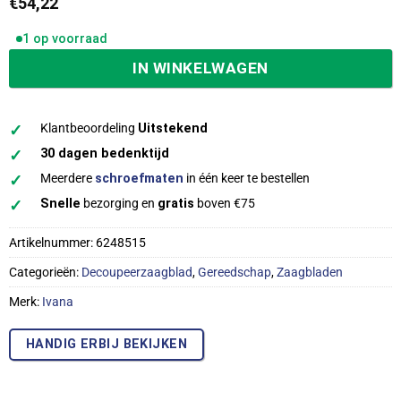
€
54,22
1 op voorraad
IN WINKELWAGEN
✓
Klantbeoordeling
Uitstekend
✓
30 dagen bedenktijd
✓
Meerdere
schroefmaten
in één keer te bestellen
✓
Snelle
bezorging en
gratis
boven €75
Artikelnummer:
6248515
Categorieën:
Decoupeerzaagblad
,
Gereedschap
,
Zaagbladen
Merk:
Ivana
HANDIG ERBIJ BEKIJKEN