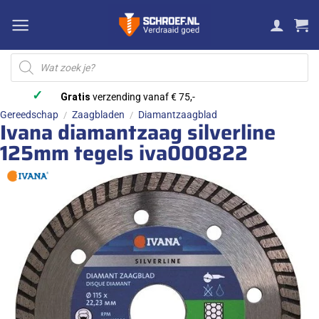
Ga
naar
inhoud
Producten
zoeken
✓
Gratis
verzending vanaf € 75,-
Gereedschap
Zaagbladen
Diamantzaagblad
/
/
Ivana diamantzaag silverline
125mm tegels iva000822