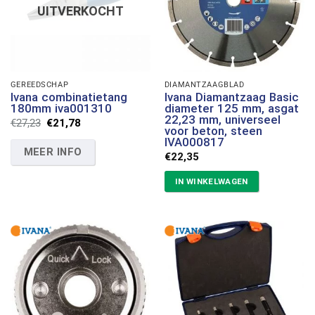
UITVERKOCHT
GEREEDSCHAP
DIAMANTZAAGBLAD
Ivana combinatietang
Ivana Diamantzaag Basic
180mm iva001310
diameter 125 mm, asgat
22,23 mm, universeel
Oorspronkelijke
Huidige
€
27,23
€
21,78
voor beton, steen
prijs
prijs
IVA000817
was:
is:
MEER INFO
€27,23.
€21,78.
€
22,35
IN WINKELWAGEN