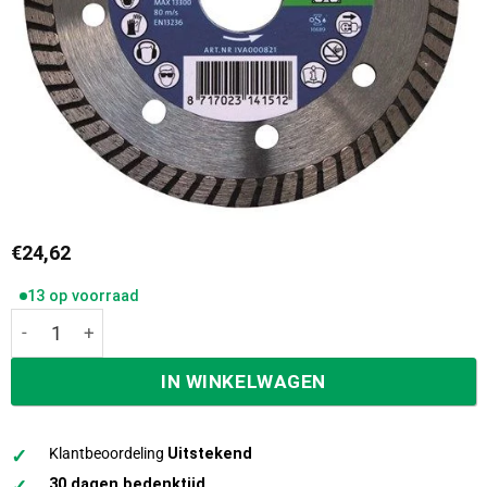
€
24,62
13 op voorraad
Ivana diamantzaag silverline 125mm tegels iva000822 aant
IN WINKELWAGEN
✓
Klantbeoordeling
Uitstekend
✓
30 dagen bedenktijd