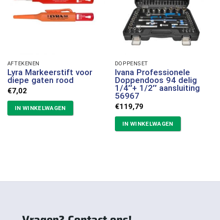
AFTEKENEN
DOPPENSET
Lyra Markeerstift voor
Ivana Professionele
diepe gaten rood
Doppendoos 94 delig
1/4″+ 1/2″ aansluiting
€
7,02
56967
€
119,79
IN WINKELWAGEN
IN WINKELWAGEN
Vragen? Contact ons!