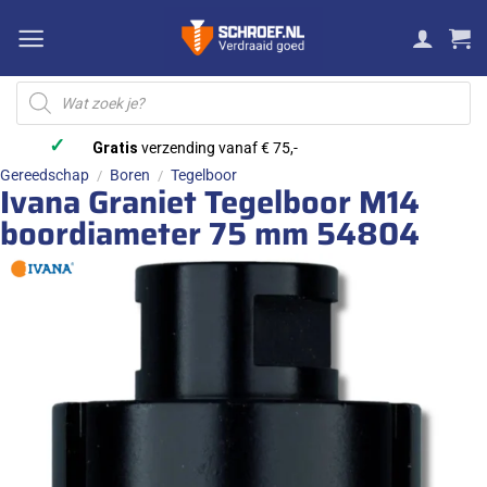
Ga
naar
inhoud
Producten
zoeken
✓
Gratis
verzending vanaf € 75,-
Gereedschap
Boren
Tegelboor
/
/
Ivana Graniet Tegelboor M14
boordiameter 75 mm 54804