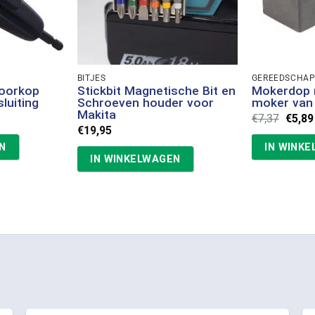
BITJES
GEREEDSCHA
oorkop
Stickbit Magnetische Bit en
Mokerdop 
luiting
Schroeven houder voor
moker van
Makita
Oorsp
€
7,37
€
5,89
prijs
€
19,95
was:
N
IN WINK
€7,37.
IN WINKELWAGEN