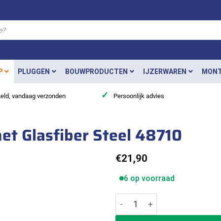
P
PLUGGEN
BOUWPRODUCTEN
IJZERWAREN
MONT
✓
teld, vandaag verzonden
Persoonlijk advies
t Glasfiber Steel 48710
€
21,90
6 op voorraad
Ivana Moker 1000 gram met G