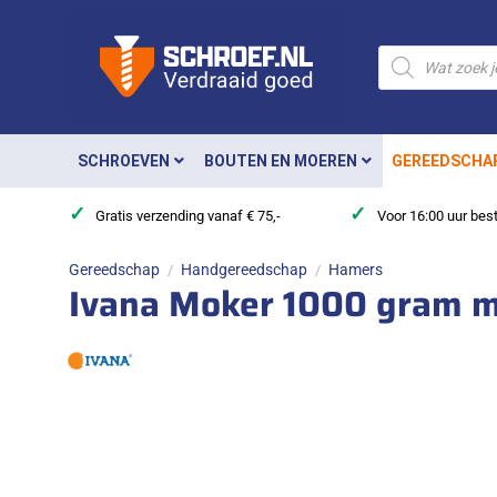
Ga
naar
Producten
zoeken
inhoud
SCHROEVEN
BOUTEN EN MOEREN
GEREEDSCHA
✓
✓
Gratis verzending vanaf € 75,-
Voor 16:00 uur bes
Gereedschap
Handgereedschap
Hamers
/
/
Ivana Moker 1000 gram me