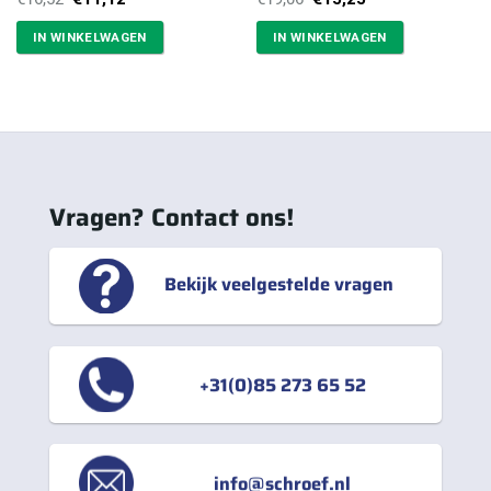
prijs
prijs
prijs
prijs
was:
is:
was:
is:
IN WINKELWAGEN
IN WINKELWAGEN
€16,52.
€11,12.
€19,06.
€15,25.
Vragen? Contact ons!
Bekijk veelgestelde vragen
+31(0)85 273 65 52
info@schroef.nl