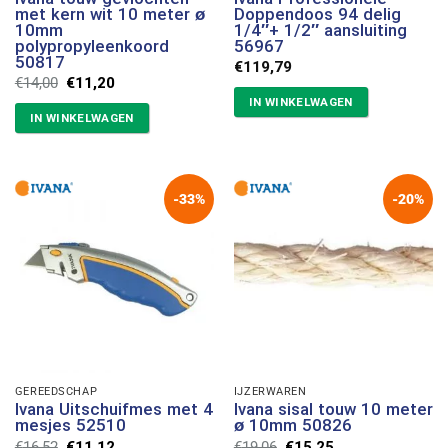
met kern wit 10 meter ø
Doppendoos 94 delig
10mm
1/4″+ 1/2″ aansluiting
polypropyleenkoord
56967
50817
€
119,79
Oorspronkelijke
Huidige
€
14,00
€
11,20
prijs
prijs
IN WINKELWAGEN
was:
is:
IN WINKELWAGEN
€14,00.
€11,20.
-33%
-20%
GEREEDSCHAP
IJZERWAREN
Ivana Uitschuifmes met 4
Ivana sisal touw 10 meter
mesjes 52510
ø 10mm 50826
Oorspronkelijke
Huidige
Oorspronkelijke
Huidige
€
16,52
€
11,12
€
19,06
€
15,25