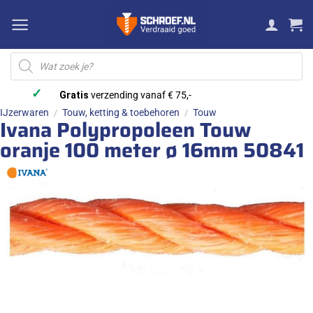
Ga
naar
inhoud
Producten
zoeken
✓
Gratis
verzending vanaf € 75,-
IJzerwaren
Touw, ketting & toebehoren
Touw
/
/
Ivana Polypropoleen Touw
oranje 100 meter ø 16mm 50841