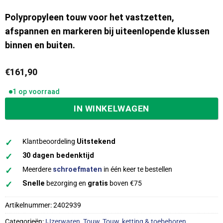
Polypropyleen touw voor het vastzetten,
afspannen en markeren bij uiteenlopende klussen
binnen en buiten.
€
161,90
1 op voorraad
IN WINKELWAGEN
✓
Klantbeoordeling
Uitstekend
✓
30 dagen bedenktijd
✓
Meerdere
schroefmaten
in één keer te bestellen
✓
Snelle
bezorging en
gratis
boven €75
Artikelnummer:
2402939
Categorieën:
IJzerwaren
,
Touw
,
Touw, ketting & toebehoren