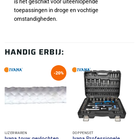
is het geschikt voor uiteenlopende
toepassingen in droge en vochtige
omstandigheden.
HANDIG ERBIJ:
-20%
IJZERWAREN
DOPPENSET
Ivana touw gevlochten
Ivana Professionele