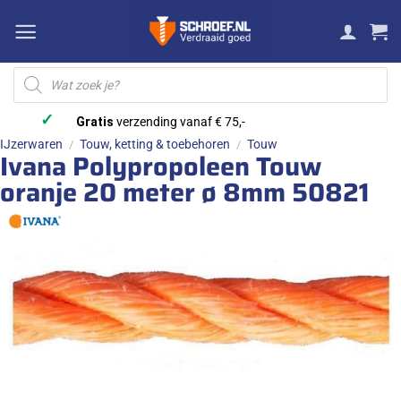
Ga
naar
inhoud
Producten
zoeken
✓
Gratis
verzending vanaf € 75,-
IJzerwaren
Touw, ketting & toebehoren
Touw
/
/
Ivana Polypropoleen Touw
oranje 20 meter ø 8mm 50821