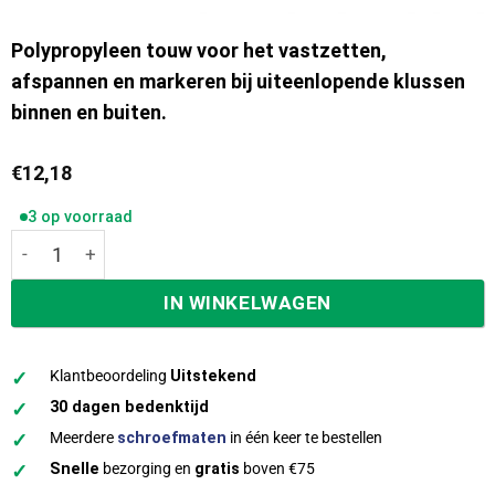
Polypropyleen touw voor het vastzetten,
afspannen en markeren bij uiteenlopende klussen
binnen en buiten.
€
12,18
3 op voorraad
Ivana Polypropoleen Touw oranje 20 meter ø 8mm 50821 a
IN WINKELWAGEN
✓
Klantbeoordeling
Uitstekend
✓
30 dagen bedenktijd
✓
Meerdere
schroefmaten
in één keer te bestellen
✓
Snelle
bezorging en
gratis
boven €75