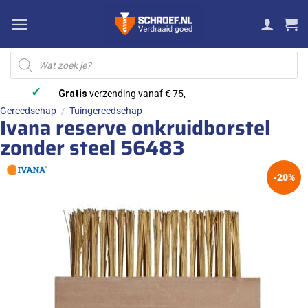
Ga
naar
inhoud
Producten
zoeken
✓
Gratis
verzending vanaf € 75,-
Gereedschap
Tuingereedschap
/
Ivana reserve onkruidborstel
zonder steel 56483
-20%