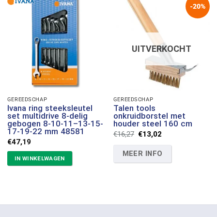
-20%
UITVERKOCHT
GEREEDSCHAP
GEREEDSCHAP
Ivana ring steeksleutel
Talen tools
set multidrive 8-delig
onkruidborstel met
gebogen 8-10-11–13-15-
houder steel 160 cm
17-19-22 mm 48581
Oorspronkelijke
Huidige
€
16,27
€
13,02
prijs
prijs
€
47,19
was:
is:
MEER INFO
€16,27.
€13,02.
IN WINKELWAGEN