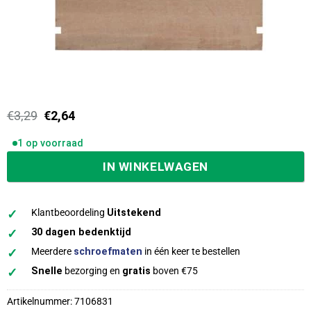
Oorspronkelijke
Huidige
€
3,29
€
2,64
prijs
prijs
was:
is:
1 op voorraad
€3,29.
€2,64.
IN WINKELWAGEN
✓
Klantbeoordeling
Uitstekend
✓
30 dagen bedenktijd
✓
Meerdere
schroefmaten
in één keer te bestellen
✓
Snelle
bezorging en
gratis
boven €75
Artikelnummer:
7106831