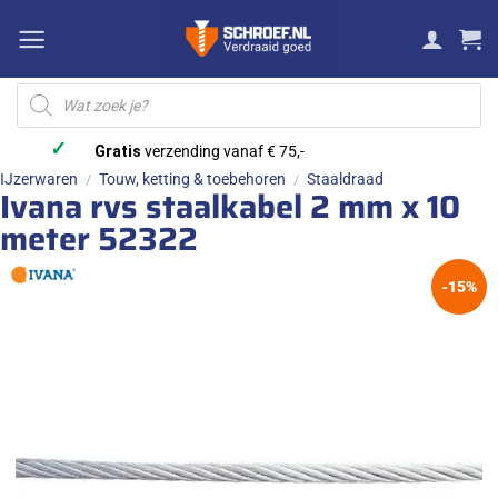
Ga
naar
inhoud
Producten
zoeken
✓
Gratis
verzending vanaf € 75,-
IJzerwaren
Touw, ketting & toebehoren
Staaldraad
/
/
Ivana rvs staalkabel 2 mm x 10
meter 52322
-15%