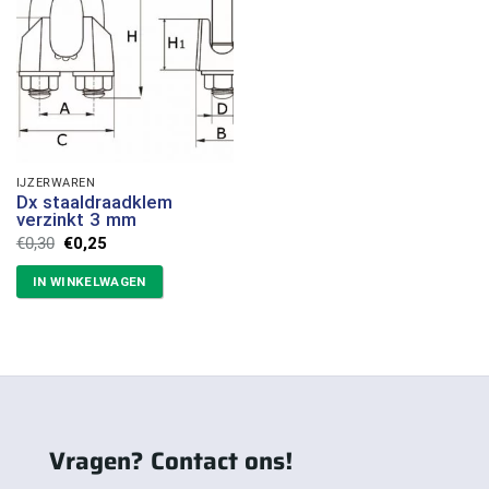
IJZERWAREN
Dx staaldraadklem
verzinkt 3 mm
Oorspronkelijke
Huidige
€
0,30
€
0,25
prijs
prijs
was:
is:
IN WINKELWAGEN
€0,30.
€0,25.
Vragen? Contact ons!