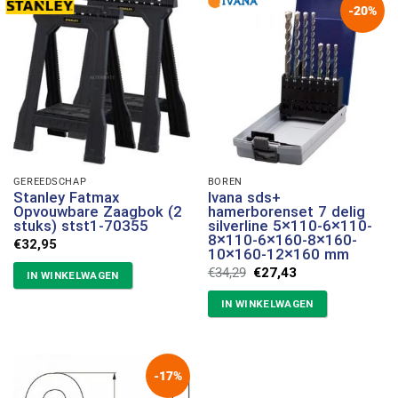
-20%
GEREEDSCHAP
BOREN
Stanley Fatmax
Ivana sds+
Opvouwbare Zaagbok (2
hamerborenset 7 delig
stuks) stst1-70355
silverline 5×110-6×110-
8×110-6×160-8×160-
€
32,95
10×160-12×160 mm
Oorspronkelijke
Huidige
€
34,29
€
27,43
IN WINKELWAGEN
prijs
prijs
was:
is:
IN WINKELWAGEN
€34,29.
€27,43.
-17%