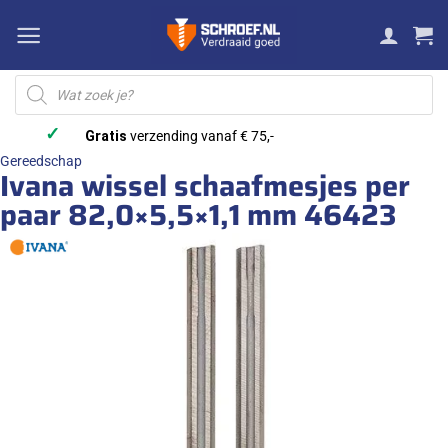
Ga
naar
inhoud
Producten
zoeken
✓
Gratis
verzending vanaf € 75,-
Gereedschap
Ivana wissel schaafmesjes per
paar 82,0×5,5×1,1 mm 46423