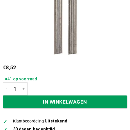
€
8,52
41 op voorraad
Ivana wissel schaafmesjes per paar 82,0x5,5x1,1 mm 4642
IN WINKELWAGEN
✓
Klantbeoordeling
Uitstekend
✓
30 dagen bedenktijd