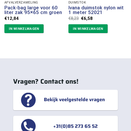
AFVALVERZAMELING
DUIMSTOK
Pack-bag large voor 60
Ivana duimstok nylon wit
liter zak 95×65 cm groen
1 meter 52021
Oorspronkelijke
Huidige
€
12,84
€
8,23
€
6,58
prijs
prijs
was:
is:
IN WINKELWAGEN
IN WINKELWAGEN
€8,23.
€6,58.
Vragen? Contact ons!
Bekijk veelgestelde vragen
+31(0)85 273 65 52