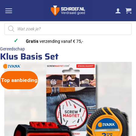
Ga
naar
inhoud
Producten
zoeken
✓
Gratis
verzending vanaf € 75,-
Gereedschap
Klus Basis Set
Top aanbieding