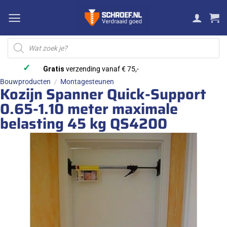
Ga
naar
inhoud
Producten
zoeken
✓
Gratis
verzending vanaf € 75,-
Bouwproducten
Montagesteunen
/
Kozijn Spanner Quick-Support
0.65-1.10 meter maximale
belasting 45 kg QS4200