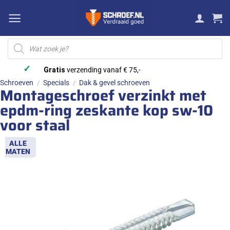
Ga
naar
inhoud
Producten
zoeken
✓
Gratis
verzending vanaf € 75,-
Schroeven
Specials
Dak & gevel schroeven
/
/
Montageschroef verzinkt met
epdm-ring zeskante kop sw-10
voor staal
ALLE
MATEN