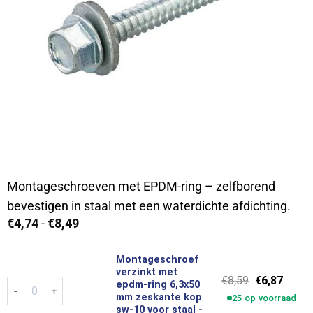
Montageschroeven met EPDM-ring – zelfborend
bevestigen in staal met een waterdichte afdichting.
Prijsklasse:
€
4,74
-
€
8,49
€4,74
tot
€8,49
Montageschroef
verzinkt met
Oorspronkel
Huidi
€
8,59
€
6,87
Montageschroef verzinkt met epdm-ring 6,3x50 mm zeskante ko
epdm-ring 6,3x50
prijs
prijs
mm zeskante kop
25 op voorraad
was:
is:
sw-10 voor staal -