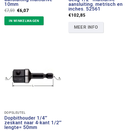
10mm
aansluiting. metrisch en
inches. 52561
Oorspronkelijke
Huidige
€
7,59
€
6,07
prijs
prijs
€
102,85
was:
is:
IN WINKELWAGEN
€7,59.
€6,07.
MEER INFO
DOPSLEUTEL
Dopbithouder 1/4″
zeskant naar 4-kant 1/2″
lengte= 50mm