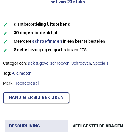
€6,07.
€4,86.
set van 20 stuks
✓
Klantbeoordeling
Uitstekend
✓
30 dagen bedenktijd
✓
Meerdere
schroefmaten
in één keer te bestellen
✓
Snelle
bezorging en
gratis
boven €75
Categorieën:
Dak & gevel schroeven
,
Schroeven
,
Specials
Tag:
Alle maten
Merk:
Hoenderdaal
HANDIG ERBIJ BEKIJKEN
BESCHRIJVING
VEELGESTELDE VRAGEN