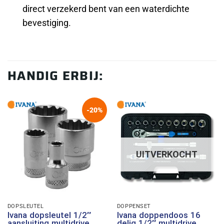
direct verzekerd bent van een waterdichte
bevestiging.
HANDIG ERBIJ:
-20%
UITVERKOCHT
DOPSLEUTEL
DOPPENSET
Ivana dopsleutel 1/2″
Ivana doppendoos 16
aansluiting multidrive
delig 1/2″ multidrive