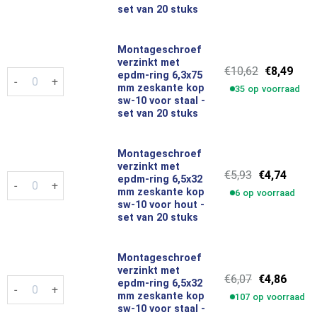
€8,59.
€6,87.
set van 20 stuks
Montageschroef
verzinkt met
Oorspronke
Huid
€
10,62
€
8,49
Montageschroef verzinkt met epdm-ring 6,3x75 mm zeskante ko
epdm-ring 6,3x75
prijs
prijs
mm zeskante kop
35 op voorraad
was:
is:
sw-10 voor staal -
€10,62.
€8,4
set van 20 stuks
Montageschroef
verzinkt met
Oorspronkel
Huidi
€
5,93
€
4,74
Montageschroef verzinkt met epdm-ring 6,5x32 mm zeskante ko
epdm-ring 6,5x32
prijs
prijs
mm zeskante kop
6 op voorraad
was:
is:
sw-10 voor hout -
€5,93.
€4,74.
set van 20 stuks
Montageschroef
verzinkt met
Oorspronkel
Huidi
€
6,07
€
4,86
Montageschroef verzinkt met epdm-ring 6,5x32 mm zeskante ko
epdm-ring 6,5x32
prijs
prijs
mm zeskante kop
107 op voorraad
was:
is:
sw-10 voor staal -