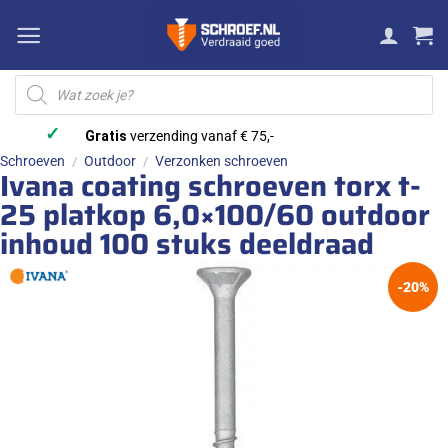
Ga
naar
inhoud
Producten
zoeken
✓
Gratis
verzending vanaf € 75,-
Schroeven
Outdoor
Verzonken schroeven
/
/
Ivana coating schroeven torx t-
25 platkop 6,0×100/60 outdoor
inhoud 100 stuks deeldraad
-20%