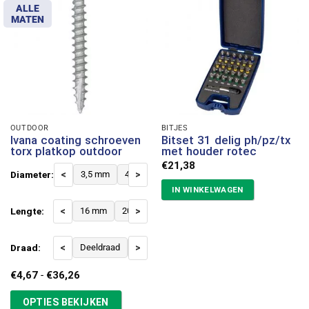
ALLE
MATEN
OUTDOOR
BITJES
Ivana coating schroeven
Bitset 31 delig ph/pz/tx
torx platkop outdoor
met houder rotec
€
21,38
Diameter:
<
3,5 mm
4 mm
>
4,5 mm
5 mm
6 mm
IN WINKELWAGEN
Lengte:
<
16 mm
20 mm
>
25 mm
30 mm
35 mm
40 
Draad:
<
Deeldraad
Voldraad
>
Prijsklasse:
€
4,67
-
€
36,26
€4,67
tot
OPTIES BEKIJKEN
€36,26