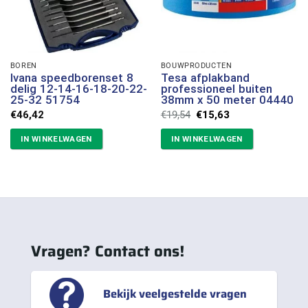
BOREN
BOUWPRODUCTEN
Ivana speedborenset 8
Tesa afplakband
delig 12-14-16-18-20-22-
professioneel buiten
25-32 51754
38mm x 50 meter 04440
Oorspronkelijke
Huidige
€
46,42
€
19,54
€
15,63
prijs
prijs
was:
is:
IN WINKELWAGEN
IN WINKELWAGEN
€19,54.
€15,63.
Vragen? Contact ons!
Bekijk veelgestelde vragen