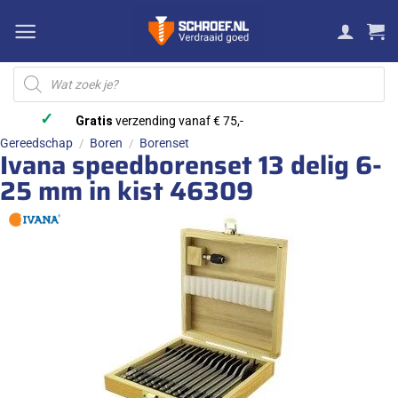
Ga
naar
inhoud
Producten
zoeken
✓
Gratis
verzending vanaf € 75,-
Gereedschap
Boren
Borenset
/
/
Ivana speedborenset 13 delig 6-
25 mm in kist 46309