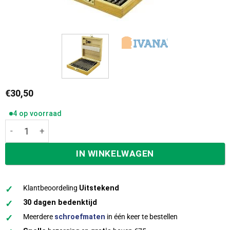
€
30,50
4 op voorraad
Ivana speedborenset 13 delig 6-25 mm in kist 46309 aanta
IN WINKELWAGEN
✓
Klantbeoordeling
Uitstekend
✓
30 dagen bedenktijd
✓
Meerdere
schroefmaten
in één keer te bestellen