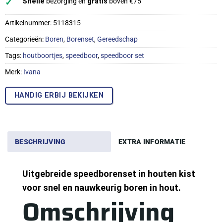
✓
Snelle
bezorging en
gratis
boven €75
Artikelnummer:
5118315
Categorieën:
Boren
,
Borenset
,
Gereedschap
Tags:
houtboortjes
,
speedboor
,
speedboor set
Merk:
Ivana
HANDIG ERBIJ BEKIJKEN
BESCHRIJVING
EXTRA INFORMATIE
Uitgebreide speedborenset in houten kist
voor snel en nauwkeurig boren in hout.
Omschrijving